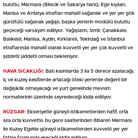
bulutlu, Marmara (Bilecik ve Sakarya haric), Ege kıyıları,
Manisa ve Antalya etrafları mahallî sağanak ve yer yer gök
gürültülü sağanak yağışlı, başka yerlerin modüllü bulutlu
geçeceği varsayım ediliyor. Yağışların, İzmir, Çanakkale,
Balıkesir, Manisa, Aydın, Kırklareli, Tekirdağ ve İstanbul
etraflarında mahallî olarak kuvvetli yer yer çok kuvvetli ve
şiddetli şiddetli olması bekleniyor.
HAVA SICAKLIĞI:
Batı kısımlarda 3 ila 5 derece azalacağı,
iç ve kuzey kesitlerde artacağı öteki yerlerde değerli bir
değişiklik olmayacağı ve yurt genelinde mevsim
normallerinin üzerinde seyredeceği iddia ediliyor.
RÜZGAR:
Ekseriyetle güneyli istikametlerden hafif, orta
sıra orta kuvvette, bu gece saatlerinden itibaren Marmara
ile Kuzey Ege’de güneyli istikametlerden kuvvetli yer yer
fırtına formunda eseceği iddia ediliyor.