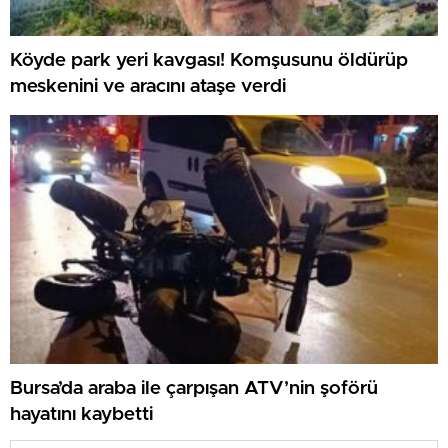
Köyde park yeri kavgası! Komşusunu öldürüp
meskenini ve aracını ataşe verdi
Bursa’da araba ile çarpışan ATV’nin şoförü
hayatını kaybetti