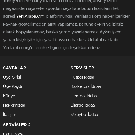
Türkiye'den ve Dünya’dan son dakika haberler, köşe yazıları,
magazinden siyasete, spordan seyahate bütün konuların tek
adresi
YerliAraba.Org
platformunda; Yerliaraba.org haber içerikleri
kaynak gösterilmeden alıntı yapılamaz, kanuna aykırı ve izinsiz
olarak kopyalanamaz, başka yerde yayınlanamaz. Aykırı işlem
yapan kişi/kişiler için yasal başvuru hakkı saklı tutulmaktadır.
Yerliaraba.org'u tercih ettiğiniz için teşekkür ederiz.
SAYFALAR
SERVİSLER
Üye Girişi
Futbol İddaa
Üye Kaydı
Basketbol İddaa
Künye
Hentbol İddaa
Hakkımızda
Bilardo İddaa
İletişim
Voleybol İddaa
SERVİSLER 2
Canlı Borsa