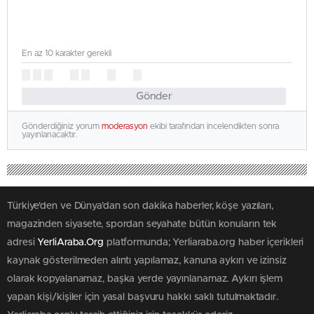
En az 10 karakter gerekli
Gönder
Gönderdiğiniz yorum
moderasyon
ekibi tarafından incelendikten sonra
yayınlanacaktır.
Türkiye'den ve Dünya’dan son dakika haberler, köşe yazıları,
magazinden siyasete, spordan seyahate bütün konuların tek
adresi
YerliAraba.Org
platformunda; Yerliaraba.org haber içerikleri
kaynak gösterilmeden alıntı yapılamaz, kanuna aykırı ve izinsiz
olarak kopyalanamaz, başka yerde yayınlanamaz. Aykırı işlem
yapan kişi/kişiler için yasal başvuru hakkı saklı tutulmaktadır.