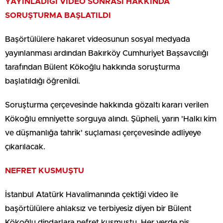
YAYINLADIĞI VİDEO SONRASI HAKKINDA
SORUŞTURMA BAŞLATILDI
Başörtülülere hakaret videosunun sosyal medyada
yayınlanması ardından Bakırköy Cumhuriyet Başsavcılığı
tarafından Bülent Kökoğlu hakkında soruşturma
başlatıldığı öğrenildi.
Soruşturma çerçevesinde hakkında gözaltı kararı verilen
Kökoğlu emniyette sorguya alındı. Şüpheli, yarın 'Halkı kim
ve düşmanlığa tahrik' suçlaması çerçevesinde adliyeye
çıkarılacak.
NEFRET KUSMUŞTU
İstanbul Atatürk Havalimanında çektiği video ile
başörtülülere ahlaksız ve terbiyesiz diyen bir Bülent
Kökoğlu dindarlara nefret kusmuştu. Her yerde pis