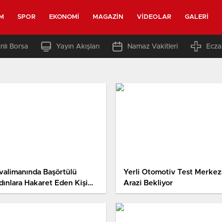
M
SPOR
EKONOMI
MAGAZIN
VIDEOLAR
GALERI
nlı Borsa
Yayın Akışları
Namaz Vakitleri
Ecza
valimanında Başörtülü
Yerli Otomotiv Test Merkez
dınlara Hakaret Eden Kişi
Arazi Bekliyor
zaltına Alındı