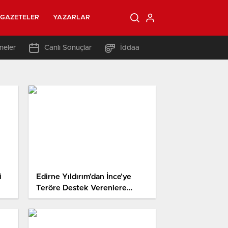
GAZETELER
YAZARLAR
neler
Canlı Sonuçlar
İddaa
i
Edirne Yıldırım’dan İnce’ye
Teröre Destek Verenlere
Moral Vermek Sana mı Düştü
Hd