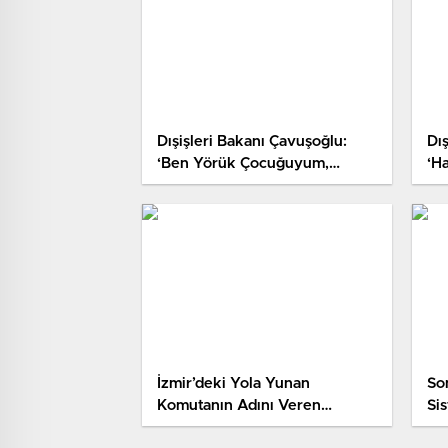
Dışişleri Bakanı Çavuşoğlu:
Dı
‘Ben Yörük Çocuğuyum,
‘H
Bunlara İki Koyun Bile Teslim
Etmem’
İzmir’deki Yola Yunan
So
Komutanın Adını Veren
Si
Google’a Tepki Yağdı
Tü