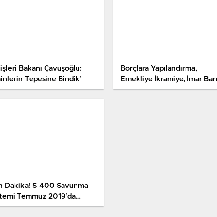
şişleri Bakanı Çavuşoğlu:
Borçlara Yapılandırma,
ainlerin Tepesine Bindik’
Emekliye İkramiye, İmar Barı
Tasarısı TBMM’de Kabul Edil
n Dakika! S-400 Savunma
stemi Temmuz 2019’da
rkiye’ye Geliyor