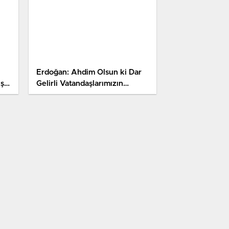
Erdoğan: Ahdim Olsun ki Dar
şı
Gelirli Vatandaşlarımızın
di
Geçimi Kolaylaşacak