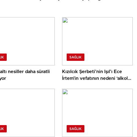
IK
SAĞLIK
altı nesiller daha süratli
Kızılcık Şerbeti’nin Işıl’ı Ece
yor
İrtem’in vefatının nedeni ‘alkol-
antidepresan kombinasyonu’
mu? ‘Kesinlikle yanlış…’
IK
SAĞLIK