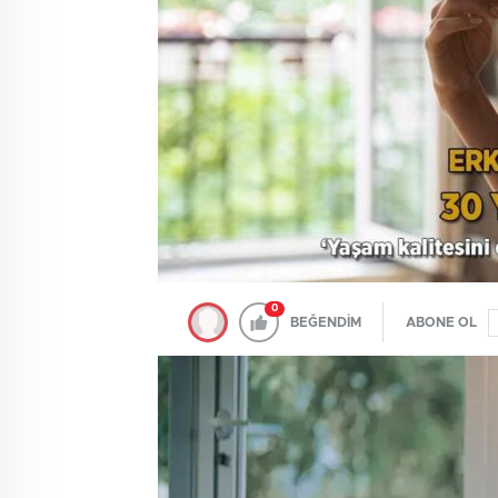
0
BEĞENDİM
ABONE OL