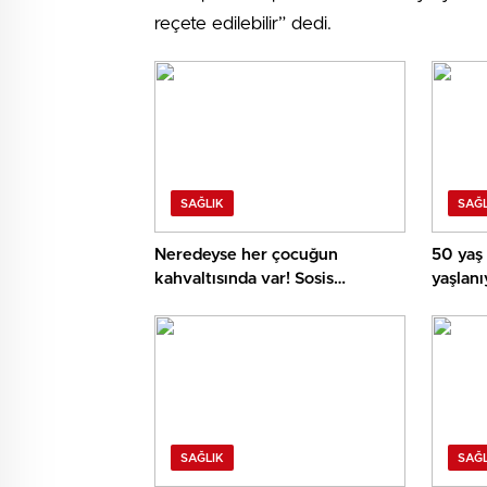
reçete edilebilir” dedi.
SAĞLIK
SAĞL
Neredeyse her çocuğun
50 yaş 
kahvaltısında var! Sosis
yaşlanı
çocuklarda lösemiyi tetikliyor
mu?
SAĞLIK
SAĞL