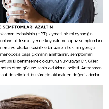
 SEMPTOMLARI AZALTIN
sman tedavisinin (HRT) kıymetli bir rol oynadığını
onların bir kısmını yerine koyarak menopoz semptomlarını
nin artı ve eksileri kesinlikle bir uzman hekimin görüşü
en menopozla başa çıkmanın anahtarının, semptomları
ayat usulü benimsemek olduğunu vurgulayan Dr. Güler,
enetim etme gücüne sahip olduklarını belirtti. Antrenman
hhat denetimleri, bu süreçte atılacak en değerli adımlar