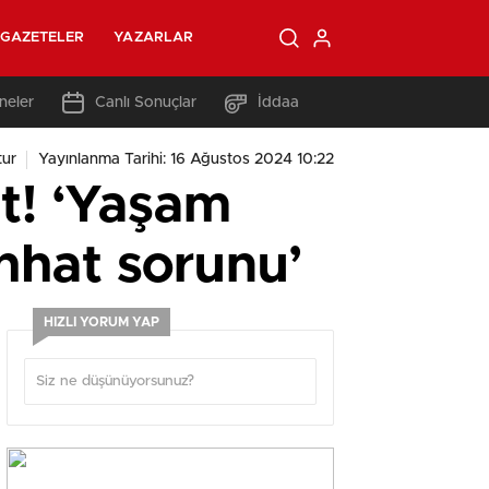
GAZETELER
YAZARLAR
neler
Canlı Sonuçlar
İddaa
tur
Yayınlanma Tarihi: 16 Ağustos 2024 10:22
t! ‘Yaşam
ıhhat sorunu’
HIZLI YORUM YAP