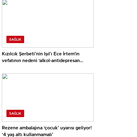
SAĞLIK
Kızılcık Şerbeti’nin Işıl’ı Ece İrtem’in
vefatının nedeni ‘alkol-antidepresan
kombinasyonu’ mu? ‘Kesinlikle yanlış…’
SAĞLIK
Rezene ambalajına ‘çocuk’ uyarısı geliyor!
‘4 yaş altı kullanmamalı’