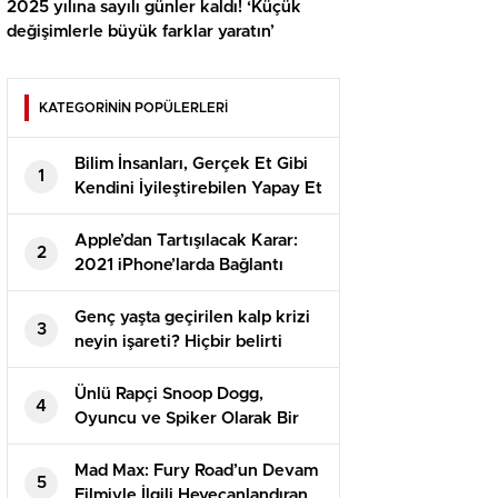
2025 yılına sayılı günler kaldı! ‘Küçük
değişimlerle büyük farklar yaratın’
KATEGORİNİN POPÜLERLERİ
Bilim İnsanları, Gerçek Et Gibi
1
Kendini İyileştirebilen Yapay Et
Dokusu Üretti
Apple’dan Tartışılacak Karar:
2
2021 iPhone’larda Bağlantı
Noktası Olmayacak
Genç yaşta geçirilen kalp krizi
3
neyin işareti? Hiçbir belirti
vermiyor, bu türlü ‘dur deyin
Ünlü Rapçi Snoop Dogg,
4
Oyuncu ve Spiker Olarak Bir
Oyuna Resmen Eklendi
Mad Max: Fury Road’un Devam
5
Filmiyle İlgili Heyecanlandıran