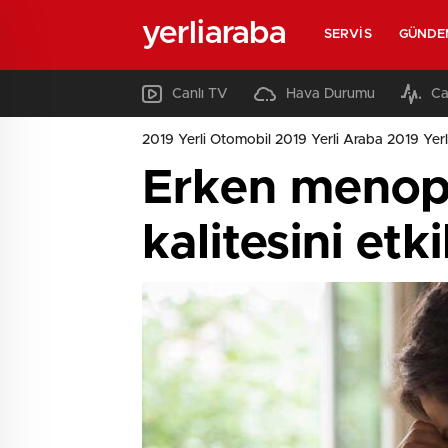
yerliaraba
SERVIS
GÜNDE
Canlı TV
Hava Durumu
Ca
2019 Yerli Otomobil 2019 Yerli Araba 2019 Yerl
Erken menopo
kalitesini etk