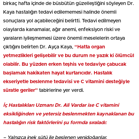
birkaç hafta içinde de büsbütün güzelleştiğini söyleyen Dr.
Kaya hastalığın tedavi edilememesi halinde önemli
sonuçlara yol açabileceğini belirtti. Tedavi edilmeyen
olaylarda kanamalar, ağır anemi, enfeksiyon riski ve
yaraların iyileşmemesi üzere önemli meselelerin ortaya
çıktığını belirten Dr. Ayça Kaya,
“Hatta organ
yetmezlikleri gelişebilir ve bu durum ne yazık ki ölümcül
olabilir. Bu yüzden erken teşhis ve tedaviye çabucak
başlamak hakikaten hayat kurtarıcıdır. Hastalık
ekseriyetle beslenme tedavisi ve C vitamini desteğiyle
süratle geriler”
tabirlerine yer verdi.
İç Hastalıkları Uzmanı Dr. Ali Vardar ise C vitamini
eksikliğinden ve yetersiz beslenmekten kaynaklanan bu
hastalığın risk faktörlerini şu formda sıraladı:
– Yalnızca inek sütü ile beslenen yenidoğanlar,