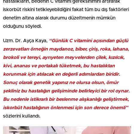
hastalıkların, bedenin C vitamini gereksinimini artırarak
iskorbüt riskini tetikleyebildiğini fakat tüm bu dış faktörleri
denetim altına alarak durumu düzeltmenin mümkün
olduğunu söyledi.
Uzm. Dr. Ayça Kaya,
“Günlük C vitamini açısından güçlü
zerzevatları örneğin maydanoz, biber, çiriş, roka, lahana,
brokoli ve tereyi, ayrıyeten meyvelerden çilek, kızılcık,
kivi, ananas ve portakalı tüketmek, bu hastalıktan
korunmak için atılacak en değerli adımlardan biridir.
Sonuç olarak genetik yapınız ne olursa olsun, ömür
şekliniz bu hastalığın gelişiminde belirleyici bir rol oynar.
Bu nedenle istikrarlı bir beslenme alışkanlığı geliştirmek,
iskorbüt hastalığının önlenmesi için son derece önemli”
sözlerini kullandı.