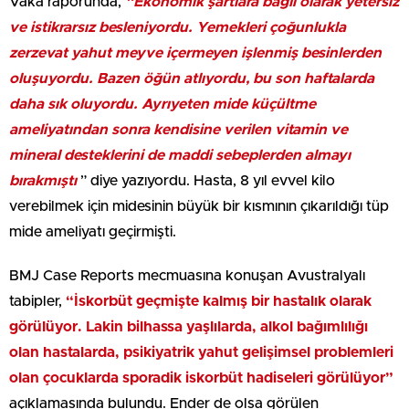
Vaka raporunda,
“Ekonomik şartlara bağlı olarak yetersiz
ve istikrarsız besleniyordu
.
Yemekleri çoğunlukla
zerzevat yahut meyve içermeyen işlenmiş besinlerden
oluşuyordu. Bazen öğün atlıyordu, bu son haftalarda
daha sık oluyordu. Ayrıyeten mide küçültme
ameliyatından sonra kendisine verilen vitamin ve
mineral desteklerini de maddi sebeplerden almayı
bırakmıştı
” diye yazıyordu. Hasta, 8 yıl evvel kilo
verebilmek için midesinin büyük bir kısmının çıkarıldığı tüp
mide ameliyatı geçirmişti.
BMJ Case Reports mecmuasına konuşan Avustralyalı
tabipler,
“İskorbüt geçmişte kalmış bir hastalık olarak
görülüyor. Lakin bilhassa yaşlılarda, alkol bağımlılığı
olan hastalarda, psikiyatrik yahut gelişimsel problemleri
olan çocuklarda sporadik iskorbüt hadiseleri görülüyor”
açıklamasında bulundu. Ender de olsa görülen