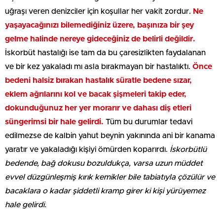
uğraşı veren denizciler için koşullar her vakit zordur.
Ne
yaşayacağınızı bilemediğiniz üzere, başınıza bir şey
gelme halinde nereye gideceğiniz de belirli değildir.
İskorbüt hastalığı ise tam da bu çaresizlikten faydalanan
ve bir kez yakaladı mı asla bırakmayan bir hastalıktı.
Önce
bedeni halsiz bırakan hastalık süratle bedene sızar,
eklem ağrılarını kol ve bacak şişmeleri takip eder,
dokunduğunuz her yer morarır ve dahası diş etleri
süngerimsi bir hale gelirdi.
Tüm bu durumlar tedavi
edilmezse de kalbin yahut beynin yakınında ani bir kanama
yaratır ve yakaladığı kişiyi ömürden koparırdı.
İskorbütlü
bedende, bağ dokusu bozuldukça, varsa uzun müddet
evvel düzgünleşmiş kırık kemikler bile tabiatıyla çözülür ve
bacaklara o kadar şiddetli kramp girer ki kişi yürüyemez
hale gelirdi.