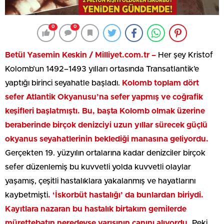
0
0
Betül Yasemin Keskin / Milliyet.com.tr –
Her şey Kristof
Kolomb’un 1492–1493 yılları ortasında Transatlantik’e
yaptığı birinci seyahatle başladı.
Kolomb toplam dört
sefer Atlantik Okyanusu’na sefer yapmış ve coğrafik
keşifleri başlatmıştı. Bu, başta Kolomb olmak üzerine
beraberinde birçok denizciyi uzun yıllar sürecek güçlü
okyanus seyahatlerinin beklediği manasına geliyordu.
Gerçekten 19. yüzyılın ortalarına kadar denizciler birçok
sefer düzenlemiş bu kuvvetli yolda kuvvetli olaylar
yaşamış, çeşitli hastalıklara yakalanmış ve hayatlarını
kaybetmişti
. ‘İskorbüt hastalığı’ da bunlardan biriydi.
Kayıtlara nazaran bu hastalık birtakım gemilerde
mürettebatın neredeyse yarısının canını alıyordu.
Peki