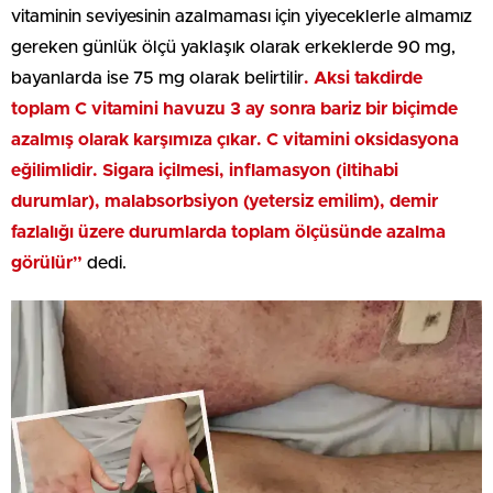
vitaminin seviyesinin azalmaması için yiyeceklerle almamız
gereken günlük ölçü yaklaşık olarak erkeklerde 90 mg,
bayanlarda ise 75 mg olarak belirtilir
. Aksi takdirde
toplam C vitamini havuzu 3 ay sonra bariz bir biçimde
azalmış olarak karşımıza çıkar. C vitamini oksidasyona
eğilimlidir. Sigara içilmesi, inflamasyon (iltihabi
durumlar), malabsorbsiyon (yetersiz emilim), demir
fazlalığı üzere durumlarda toplam ölçüsünde azalma
görülür”
dedi.