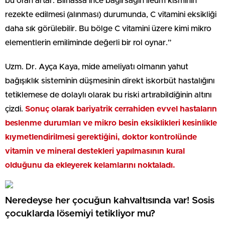
bu oran artar. Bilhassa ince bağırsağın ileum kısmının
rezekte edilmesi (alınması) durumunda, C vitamini eksikliği
daha sık görülebilir. Bu bölge C vitamini üzere kimi mikro
elementlerin emiliminde değerli bir rol oynar.”
Uzm. Dr. Ayça Kaya, mide ameliyatı olmanın yahut
bağışıklık sisteminin düşmesinin direkt iskorbüt hastalığını
tetiklemese de dolaylı olarak bu riski artırabildiğinin altını
çizdi.
Sonuç olarak bariyatrik cerrahiden evvel hastaların
beslenme durumları ve mikro besin eksiklikleri kesinlikle
kıymetlendirilmesi gerektiğini, doktor kontrolünde
vitamin ve mineral destekleri yapılmasının kural
olduğunu da ekleyerek kelamlarını noktaladı.
Neredeyse her çocuğun kahvaltısında var! Sosis
çocuklarda lösemiyi tetikliyor mu?