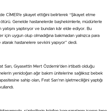
de CİMER’e şikayet ettiğini belirterek “Şikayet etme
ötürü. Genelde hastanelerde başhekimlerle, müdürlerle
 yatışını yaptırıyor ve bundan kâr elde ediyor. Bu
er için uygun olup olmadığına bakmadan yalnızca para
 atarak hastanelere sevkini yapıyor” dedi.
t Sarı, Gıyasettin Mert Özdemir’den irtibatlı olduğu
elerin yenidoğan ağır bakım ünitelerine sağlıksız bebek
asitesine sahip olan, Fırat Sarı’nın işletmeciliğini yaptığı
kullandı.
k iddianamede, şüphelilerin telefon konuşmalarını içeren tape