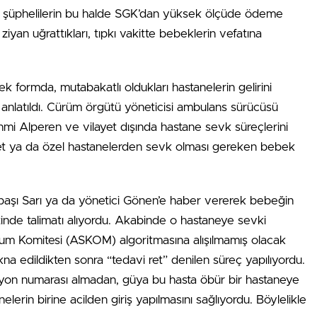
ede, şüphelilerin bu halde SGK’dan yüksek ölçüde ödeme
an uğrattıkları, tıpkı vakitte bebeklerin vefatına
k formda, mutabakatlı oldukları hastanelerin gelirini
e anlatıldı. Cürüm örgütü yöneticisi ambulans sürücüsü
hmi Alperen ve vilayet dışında hastane sevk süreçlerini
let ya da özel hastanelerden sevk olması gereken bebek
ebaşı Sarı ya da yönetici Gönen’e haber vererek bebeğin
inde talimatı alıyordu. Akabinde o hastaneye sevki
yum Komitesi (ASKOM) algoritmasına alışılmamış olacak
kna edildikten sonra “tedavi ret” denilen süreç yapılıyordu.
zyon numarası almadan, güya bu hasta öbür bir hastaneye
erin birine acilden giriş yapılmasını sağlıyordu. Böylelikle