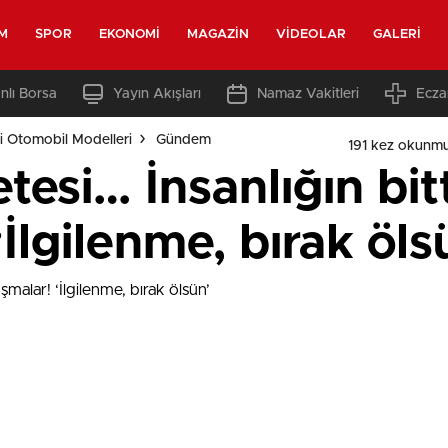
M
SPOR
EKONOMI
MAGAZIN
VIDEOLAR
GALERI
nlı Borsa
Yayın Akışları
Namaz Vakitleri
Ecza
i Otomobil Modelleri
Gündem
191 kez okunmu
esi… İnsanlığın bitt
İlgilenme, bırak öls