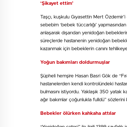
‘Şikayet ettim’
Taşçı, kuşkulu Gıyasettin Mert Özdemir’i 
sebebim ‘bebek tüccarlığı’ yapmasından 
anlaşarak dışarıdan yenidoğan bebeklerin
süreçlerde hastanenin yenidoğan bebekl
kazanmak için bebeklerin canını tehlikeye
Yoğun bakımları doldurmuşlar
Şüpheli hemşire Hasan Basri Gök de “Fıra
hastanelerden kendi kontrolündeki hastan
bulmasını istiyordu. Yaklaşık 350 yatak kap
ağır bakımlar çoğunlukla fulldü” sözlerini 
Bebekler ölürken kahkaha attılar
“Yenidoğan çetesi” ile ilgili 1399 sayfalı