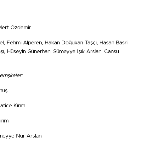
 Mert Özdemir
ksel, Fehmi Alperen, Hakan Doğukan Taşçı, Hasan Basri
ı, Hüseyin Günerhan, Sümeyye Işık Arslan, Cansu
emşireler:
rmuş
atice Kırım
ırım
meyye Nur Arslan