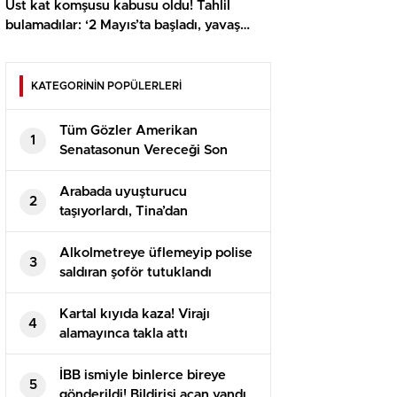
Üst kat komşusu kabusu oldu! Tahlil
bulamadılar: ‘2 Mayıs’ta başladı, yavaş
yavaş arttı’
KATEGORİNİN POPÜLERLERİ
Tüm Gözler Amerikan
1
Senatasonun Vereceği Son
Kararda
Arabada uyuşturucu
2
taşıyorlardı, Tina’dan
kaçamadılar
Alkolmetreye üflemeyip polise
3
saldıran şoför tutuklandı
Kartal kıyıda kaza! Virajı
4
alamayınca takla attı
İBB ismiyle binlerce bireye
5
gönderildi! Bildirisi açan yandı