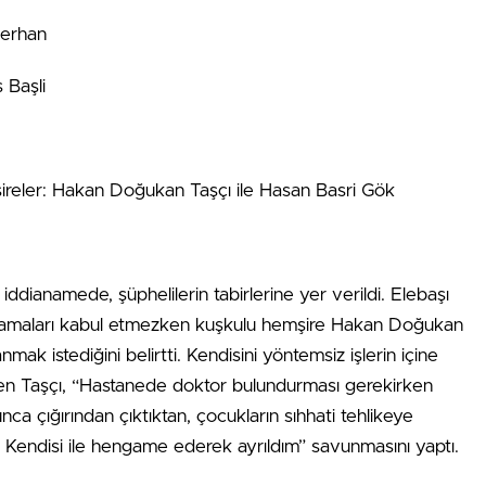
nerhan
 Başli
şireler: Hakan Doğukan Taşçı ile Hasan Basri Gök
dianamede, şüphelilerin tabirlerine yer verildi. Elebaşı
suçlamaları kabul etmezken kuşkulu hemşire Hakan Doğukan
nmak istediğini belirtti. Kendisini yöntemsiz işlerin içine
üren Taşçı, “Hastanede doktor bulundurması gerekirken
nca çığırından çıktıktan, çocukların sıhhati tehlikeye
m. Kendisi ile hengame ederek ayrıldım” savunmasını yaptı.