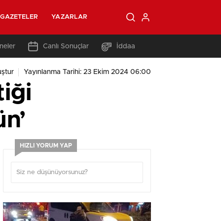
GAZETELER
YAZARLAR
neler
Canlı Sonuçlar
İddaa
ştur
Yayınlanma Tarihi: 23 Ekim 2024 06:00
iği
ün’
HIZLI YORUM YAP