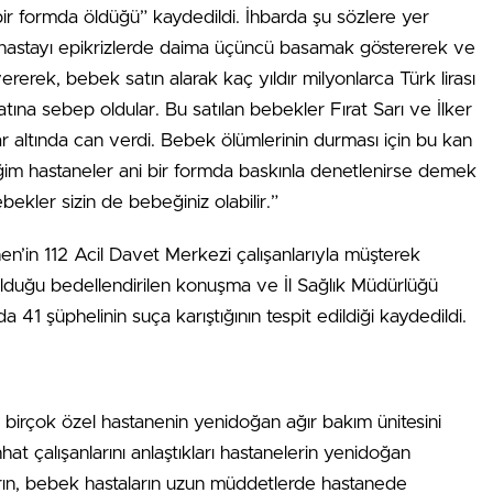
bir formda öldüğü” kaydedildi. İhbarda şu sözlere yer
an hastayı epikrizlerde daima üçüncü basamak göstererek ve
rek, bebek satın alarak kaç yıldır milyonlarca Türk lirası
ına sebep oldular. Bu satılan bebekler Fırat Sarı ve İlker
r altında can verdi. Bebek ölümlerinin durması için bu kan
ğim hastaneler ani bir formda baskınla denetlenirse demek
bekler sizin de bebeğiniz olabilir.”
en’in 112 Acil Davet Merkezi çalışanlarıyla müşterek
i olduğu bedellendirilen konuşma ve İl Sağlık Müdürlüğü
 41 şüphelinin suça karıştığının tespit edildiği kaydedildi.
ki birçok özel hastanenin yenidoğan ağır bakım ünitesini
hat çalışanlarını anlaştıkları hastanelerin yenidoğan
lıların, bebek hastaların uzun müddetlerde hastanede