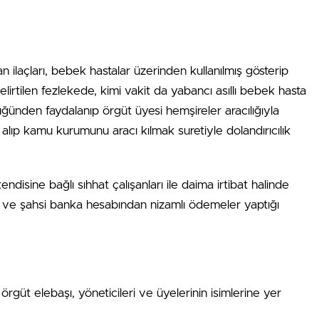
an ilaçları, bebek hastalar üzerinden kullanılmış gösterip
elirtilen fezlekede, kimi vakit da yabancı asıllı bebek hasta
ğünden faydalanıp örgüt üyesi hemşireler aracılığıyla
 alıp kamu kurumunu aracı kılmak suretiyle dolandırıcılık
ndisine bağlı sıhhat çalışanları ile daima irtibat halinde
n ve şahsi banka hesabından nizamlı ödemeler yaptığı
üt elebaşı, yöneticileri ve üyelerinin isimlerine yer