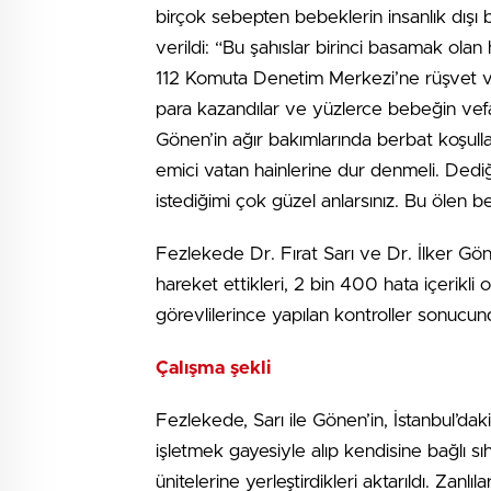
birçok sebepten bebeklerin insanlık dışı 
verildi: “Bu şahıslar birinci basamak ol
112 Komuta Denetim Merkezi’ne rüşvet vere
para kazandılar ve yüzlerce bebeğin vefat
Gönen’in ağır bakımlarında berbat koşulla
emici vatan hainlerine dur denmeli. Dedi
istediğimi çok güzel anlarsınız. Bu ölen be
Fezlekede Dr. Fırat Sarı ve Dr. İlker Gön
hareket ettikleri, 2 bin 400 hata içerikl
görevlilerince yapılan kontroller sonucunda
Çalışma şekli
Fezlekede, Sarı ile Gönen’in, İstanbul’da
işletmek gayesiyle alıp kendisine bağlı sıh
ünitelerine yerleştirdikleri aktarıldı. Zan