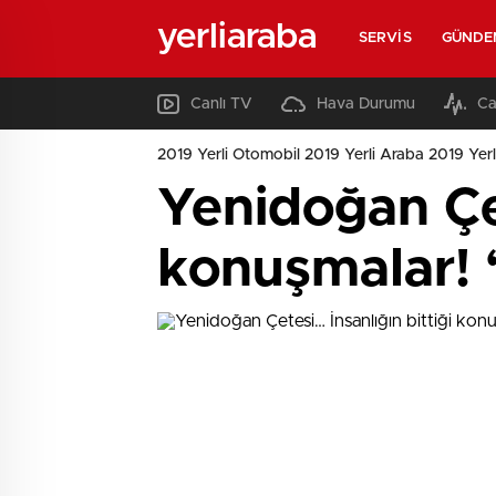
yerliaraba
SERVIS
GÜNDE
Canlı TV
Hava Durumu
Ca
2019 Yerli Otomobil 2019 Yerli Araba 2019 Yerl
Yenidoğan Çet
konuşmalar! ‘