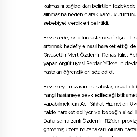
kalmasını sağladıkları belirtilen fezlek
alınmasına neden olarak kamu kurumunu ziy
sebebiyet verdikleri belirtildi.
Fezlekede, örgütün sistemi saf dışı edece
artırmak hedefiyle nasıl hareket ettiği d
Gıyasettin Mert Özdemir, Renas Kılıç, Fe
yapan örgüt üyesi Serdar Yüksel’in dev
hastaları öğrendikleri söz edildi.
Fezlekeye nazaran bu şahıslar, örgüt el
hangi hastaneye sevk edileceği istikamet
yapabilmek için Acil Sıhhat Hizmetleri U
halde hareket ediliyor ve bebeğin ailesi i
Daha sonra zanlı Özdemir, 112’den provi
gitmemiş üzere mutabakatlı olunan hastanel