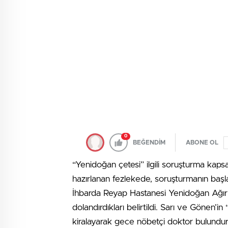
0
BEĞENDİM
ABONE OL
“Yenidoğan çetesi” ilgili soruşturma k
hazırlanan fezlekede, soruşturmanın başl
İhbarda Reyap Hastanesi Yenidoğan Ağır B
dolandırdıkları belirtildi. Sarı ve Gönen’i
kiralayarak gece nöbetçi doktor bulundur