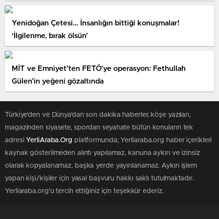
hainler…
Yenidoğan Çetesi… İnsanlığın bittiği konuşmalar!
‘İlgilenme, bırak ölsün’
MİT ve Emniyet’ten FETÖ’ye operasyon: Fethullah
Gülen’in yeğeni gözaltında
Türkiye'den ve Dünya’dan son dakika haberler, köşe yazıları,
magazinden siyasete, spordan seyahate bütün konuların tek
adresi
YerliAraba.Org
platformunda; Yerliaraba.org haber içerikleri
kaynak gösterilmeden alıntı yapılamaz, kanuna aykırı ve izinsiz
olarak kopyalanamaz, başka yerde yayınlanamaz. Aykırı işlem
yapan kişi/kişiler için yasal başvuru hakkı saklı tutulmaktadır.
Yerliaraba.org'u tercih ettiğiniz için teşekkür ederiz.