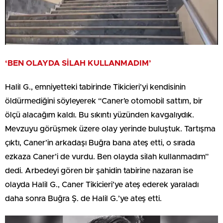
‘BEN OLAYDA SİLAH KULLANMADIM’
Halil G., emniyetteki tabirinde Tikicieri’yi kendisinin
öldürmediğini söyleyerek “Caner’e otomobil sattım, bir
ölçü alacağım kaldı. Bu sıkıntı yüzünden kavgalıydık.
Mevzuyu görüşmek üzere olay yerinde buluştuk. Tartışma
çıktı, Caner’in arkadaşı Buğra bana ateş etti, o sırada
ezkaza Caner’i de vurdu. Ben olayda silah kullanmadım”
dedi. Arbedeyi gören bir şahidin tabirine nazaran ise
olayda Halil G., Caner Tikicieri’ye ateş ederek yaraladı
daha sonra Buğra Ş. de Halil G.’ye ateş etti.