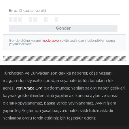
En az 10 karakter gerekli
Gönder
Gönderdiğiniz yorum
moderasyon
ekibi tarafından incelendikten sonra
yayınlanacaktır.
Türkiye'den ve Dünya’dan son dakika haberler, köşe yazıları,
magazinden siyasete, spordan seyahate bütün konuların tek
adresi
YerliAraba.Org
platformunda; Yerliaraba.org haber içerikleri
kaynak gösterilmeden alıntı yapılamaz, kanuna aykırı ve izinsiz
olarak kopyalanamaz, başka yerde yayınlanamaz. Aykırı işlem
yapan kişi/kişiler için yasal başvuru hakkı saklı tutulmaktadır.
Yerliaraba.org'u tercih ettiğiniz için teşekkür ederiz.