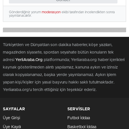
Gönderdiğiniz yorum
moderasyon
ekibi tarafından incelendikten sonra
yayınlanacaktır.
Türkiye'den ve Dünya’dan son dakika haberler, köşe yazıları,
magazinden siyasete, spordan seyahate bütün konuların tek
adresi
YerliAraba.Org
platformunda; Yerliaraba.org haber içerikleri
kaynak gösterilmeden alıntı yapılamaz, kanuna aykırı ve izinsiz
olarak kopyalanamaz, başka yerde yayınlanamaz. Aykırı işlem
yapan kişi/kişiler için yasal başvuru hakkı saklı tutulmaktadır.
Yerliaraba.org'u tercih ettiğiniz için teşekkür ederiz.
SAYFALAR
SERVİSLER
Üye Girişi
Futbol İddaa
Üye Kaydı
Basketbol İddaa