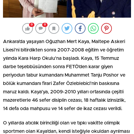
0
0
Ankara’da yaşayan Oğuzhan Mert Kaya, Maltepe Askeri
Lisesi’ni bitirdikten sonra 2007-2008 eğitim ve öğretim
yılında Kara Harp Okulu’na başladı. Kaya, 15 Temmuz
darbe teşebbüsünden sonra FETÖ’den karar giyen
periyodun tabur kumandanı Muhammet Tanju Poshor ve
bölük kumandanı firari Zafer Özleblebici’nin baskısına
maruz kaldı. Kaya’ya, 2009-2010 yılları ortasında çeşitli
mazeretlerle 46 sefer disiplin cezası, 18 haftalık izinsizlik,
14 defa oda mahpusu ve 14 sefer de ikaz cezası verildi.
O yıllarda atıcılık birinciliği olan ve tıpkı vakitte olimpik
sportmen olan Kaya’dan, kendi isteğiyle okuldan ayrılması