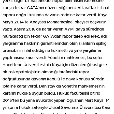
yetkili diğer bir hastaneden rapor alınmasını istemesine
karşın tekrar GATA’nın düzenlediği benzeri taraftaki sıhhat
raporu doğrultusunda davanın reddine karar verdi. Kaya,
Mayıs 2014’te Anayasa Mahkemesine ‘bireysel başvuru’
yaptı. Kasım 2018’de karar veren AYM, dava sürecinde
müracaatçı için tekrar GATA’dan rapor talep edilerek, adil
yargılanma hakkının garantilerinden olan silahların eşitliği
prensibinin ihlal edildiğine hükmetti ve yine yargılama
yapılmasına karar verdi. Yönetim mahkemesi, bu sefer
Hacettepe Üniversitesi’nin Kaya için düzenlediği rastgele
bir psikopatolojisinin olmadığı tarafındaki rapor
doğrultusunda davanın kabulü ile dava konusu sürecin
iptaline karar verdi. Danıştay da yönetim mahkemesinin
kararını hukuka uygun buldu. Hukuk fakültesini bitirip
2015’ten bu yana avukatlık yapan Oğuzhan Mert Kaya, 14
yıl sonra hukuk zaferiyle Ulusal Savunma Üniversitesi Kara