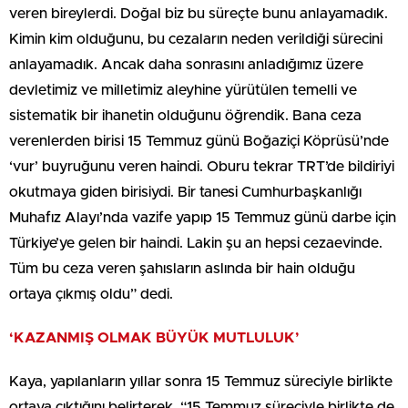
veren bireylerdi. Doğal biz bu süreçte bunu anlayamadık.
Kimin kim olduğunu, bu cezaların neden verildiği sürecini
anlayamadık. Ancak daha sonrasını anladığımız üzere
devletimiz ve milletimiz aleyhine yürütülen temelli ve
sistematik bir ihanetin olduğunu öğrendik. Bana ceza
verenlerden birisi 15 Temmuz günü Boğaziçi Köprüsü’nde
‘vur’ buyruğunu veren haindi. Oburu tekrar TRT’de bildiriyi
okutmaya giden birisiydi. Bir tanesi Cumhurbaşkanlığı
Muhafız Alayı’nda vazife yapıp 15 Temmuz günü darbe için
Türkiye’ye gelen bir haindi. Lakin şu an hepsi cezaevinde.
Tüm bu ceza veren şahısların aslında bir hain olduğu
ortaya çıkmış oldu” dedi.
‘KAZANMIŞ OLMAK BÜYÜK MUTLULUK’
Kaya, yapılanların yıllar sonra 15 Temmuz süreciyle birlikte
ortaya çıktığını belirterek, “15 Temmuz süreciyle birlikte de