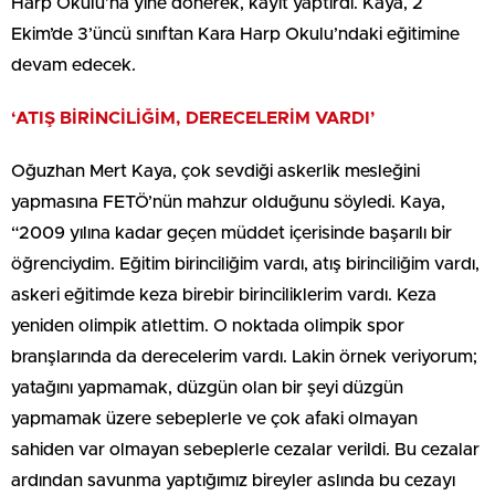
Harp Okulu’na yine dönerek, kayıt yaptırdı. Kaya, 2
Ekim’de 3’üncü sınıftan Kara Harp Okulu’ndaki eğitimine
devam edecek.
‘ATIŞ BİRİNCİLİĞİM, DERECELERİM VARDI’
Oğuzhan Mert Kaya, çok sevdiği askerlik mesleğini
yapmasına FETÖ’nün mahzur olduğunu söyledi. Kaya,
“2009 yılına kadar geçen müddet içerisinde başarılı bir
öğrenciydim. Eğitim birinciliğim vardı, atış birinciliğim vardı,
askeri eğitimde keza birebir birinciliklerim vardı. Keza
yeniden olimpik atlettim. O noktada olimpik spor
branşlarında da derecelerim vardı. Lakin örnek veriyorum;
yatağını yapmamak, düzgün olan bir şeyi düzgün
yapmamak üzere sebeplerle ve çok afaki olmayan
sahiden var olmayan sebeplerle cezalar verildi. Bu cezalar
ardından savunma yaptığımız bireyler aslında bu cezayı