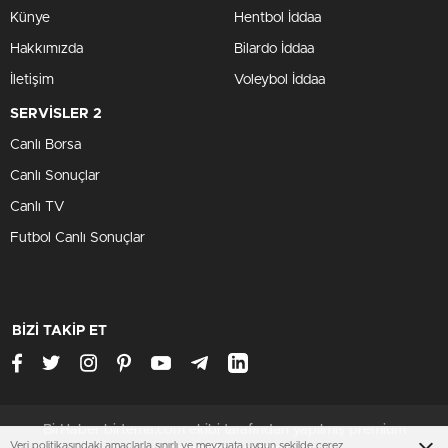
Künye
Hentbol İddaa
Hakkımızda
Bilardo İddaa
İletişim
Voleybol İddaa
SERVİSLER 2
Canlı Borsa
Canlı Sonuçlar
Canlı TV
Futbol Canlı Sonuçlar
BİZİ TAKİP ET
BirHaber birtema.com ekibi tarafından yapılmış premium
Veri politikasındaki amaçlarla sınırlı ve mevzuata uygun şekilde çerez