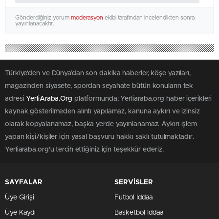
Gönderdiğiniz yorum
moderasyon
ekibi tarafından incelendikten sonra
yayınlanacaktır.
Türkiye'den ve Dünya’dan son dakika haberler, köşe yazıları,
magazinden siyasete, spordan seyahate bütün konuların tek
adresi
YerliAraba.Org
platformunda; Yerliaraba.org haber içerikleri
kaynak gösterilmeden alıntı yapılamaz, kanuna aykırı ve izinsiz
olarak kopyalanamaz, başka yerde yayınlanamaz. Aykırı işlem
yapan kişi/kişiler için yasal başvuru hakkı saklı tutulmaktadır.
Yerliaraba.org'u tercih ettiğiniz için teşekkür ederiz.
SAYFALAR
SERVİSLER
Üye Girişi
Futbol İddaa
Üye Kaydı
Basketbol İddaa