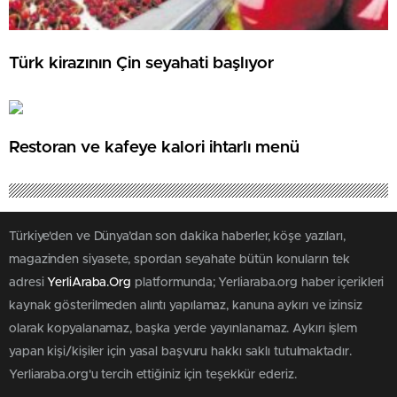
Türk kirazının Çin seyahati başlıyor
Restoran ve kafeye kalori ihtarlı menü
Türkiye'den ve Dünya’dan son dakika haberler, köşe yazıları,
magazinden siyasete, spordan seyahate bütün konuların tek
adresi
YerliAraba.Org
platformunda; Yerliaraba.org haber içerikleri
kaynak gösterilmeden alıntı yapılamaz, kanuna aykırı ve izinsiz
olarak kopyalanamaz, başka yerde yayınlanamaz. Aykırı işlem
yapan kişi/kişiler için yasal başvuru hakkı saklı tutulmaktadır.
Yerliaraba.org'u tercih ettiğiniz için teşekkür ederiz.