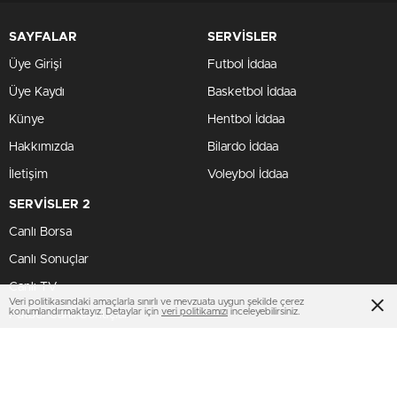
SAYFALAR
SERVİSLER
Üye Girişi
Futbol İddaa
Üye Kaydı
Basketbol İddaa
Künye
Hentbol İddaa
Hakkımızda
Bilardo İddaa
İletişim
Voleybol İddaa
SERVİSLER 2
Canlı Borsa
Canlı Sonuçlar
Canlı TV
Veri politikasındaki amaçlarla sınırlı ve mevzuata uygun şekilde çerez
konumlandırmaktayız. Detaylar için
veri politikamızı
inceleyebilirsiniz.
Futbol Canlı Sonuçlar
BİZİ TAKİP ET