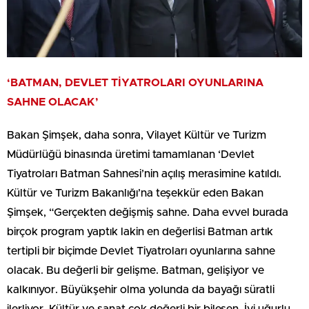
‘BATMAN, DEVLET TİYATROLARI OYUNLARINA
SAHNE OLACAK’
Bakan Şimşek, daha sonra, Vilayet Kültür ve Turizm
Müdürlüğü binasında üretimi tamamlanan ‘Devlet
Tiyatroları Batman Sahnesi’nin açılış merasimine katıldı.
Kültür ve Turizm Bakanlığı’na teşekkür eden Bakan
Şimşek, “Gerçekten değişmiş sahne. Daha evvel burada
birçok program yaptık lakin en değerlisi Batman artık
tertipli bir biçimde Devlet Tiyatroları oyunlarına sahne
olacak. Bu değerli bir gelişme. Batman, gelişiyor ve
kalkınıyor. Büyükşehir olma yolunda da bayağı süratli
ilerliyor. Kültür ve sanat çok değerli bir bileşen. İyi uğurlu