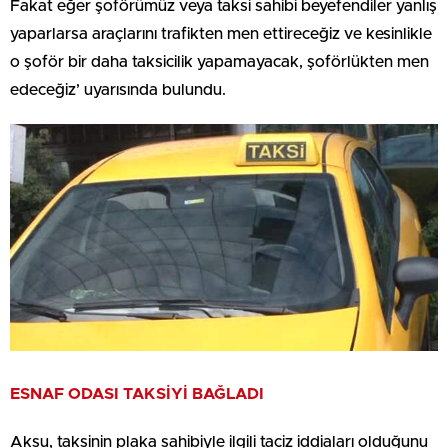
Fakat eğer şoförümüz veya taksi sahibi beyefendiler yanlış
yaparlarsa araçlarını trafikten men ettireceğiz ve kesinlikle
o şoför bir daha taksicilik yapamayacak, şoförlükten men
edeceğiz’ uyarısında bulundu.
ESNAF ODASI TAKSİYİ BAĞLADI
Aksu, taksinin plaka sahibiyle ilgili taciz iddiaları olduğunu