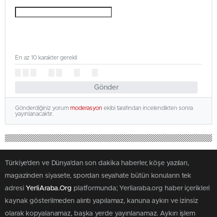
En az 10 karakter gerekli
Gönder
Gönderdiğiniz yorum
moderasyon
ekibi tarafından incelendikten sonra
yayınlanacaktır.
Türkiye'den ve Dünya’dan son dakika haberler, köşe yazıları,
magazinden siyasete, spordan seyahate bütün konuların tek
adresi
YerliAraba.Org
platformunda; Yerliaraba.org haber içerikleri
kaynak gösterilmeden alıntı yapılamaz, kanuna aykırı ve izinsiz
olarak kopyalanamaz, başka yerde yayınlanamaz. Aykırı işlem