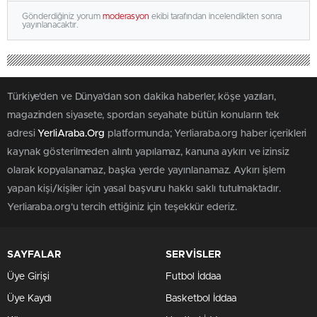
Gönderdiğiniz yorum
moderasyon
ekibi tarafından incelendikten sonra
yayınlanacaktır.
Türkiye'den ve Dünya’dan son dakika haberler, köşe yazıları,
magazinden siyasete, spordan seyahate bütün konuların tek
adresi
YerliAraba.Org
platformunda; Yerliaraba.org haber içerikleri
kaynak gösterilmeden alıntı yapılamaz, kanuna aykırı ve izinsiz
olarak kopyalanamaz, başka yerde yayınlanamaz. Aykırı işlem
yapan kişi/kişiler için yasal başvuru hakkı saklı tutulmaktadır.
Yerliaraba.org'u tercih ettiğiniz için teşekkür ederiz.
SAYFALAR
SERVİSLER
Üye Girişi
Futbol İddaa
Üye Kaydı
Basketbol İddaa