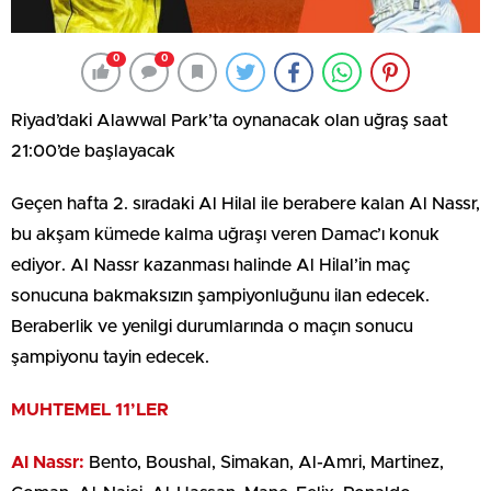
0
0
Riyad’daki Alawwal Park’ta oynanacak olan uğraş saat
21:00’de başlayacak
Geçen hafta 2. sıradaki Al Hilal ile berabere kalan Al Nassr,
bu akşam kümede kalma uğraşı veren Damac’ı konuk
ediyor. Al Nassr kazanması halinde Al Hilal’in maç
sonucuna bakmaksızın şampiyonluğunu ilan edecek.
Beraberlik ve yenilgi durumlarında o maçın sonucu
şampiyonu tayin edecek.
MUHTEMEL 11’LER
Al Nassr:
Bento, Boushal, Simakan, Al-Amri, Martinez,