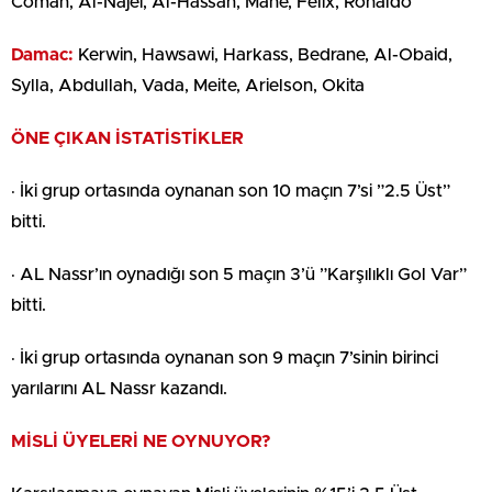
Coman, Al-Najei, Al-Hassan, Mane, Felix, Ronaldo
Damac:
Kerwin, Hawsawi, Harkass, Bedrane, Al-Obaid,
Sylla, Abdullah, Vada, Meite, Arielson, Okita
ÖNE ÇIKAN İSTATİSTİKLER
· İki grup ortasında oynanan son 10 maçın 7’si ”2.5 Üst”
bitti.
· AL Nassr’ın oynadığı son 5 maçın 3’ü ”Karşılıklı Gol Var”
bitti.
· İki grup ortasında oynanan son 9 maçın 7’sinin birinci
yarılarını AL Nassr kazandı.
MİSLİ ÜYELERİ NE OYNUYOR?