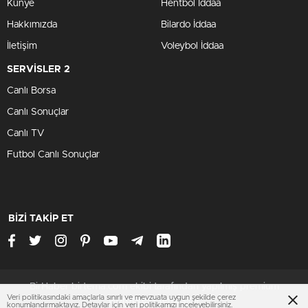
Künye
Hentbol İddaa
Hakkımızda
Bilardo İddaa
İletişim
Voleybol İddaa
SERVİSLER 2
Canlı Borsa
Canlı Sonuçlar
Canlı TV
Futbol Canlı Sonuçlar
BİZİ TAKİP ET
BirHaber birtema.com ekibi tarafından yapılmış premium
Veri politikasındaki amaçlarla sınırlı ve mevzuata uygun şekilde çerez
wordpress temasıdır
konumlandırmaktayız. Detaylar için
veri politikamızı
inceleyebilirsiniz.