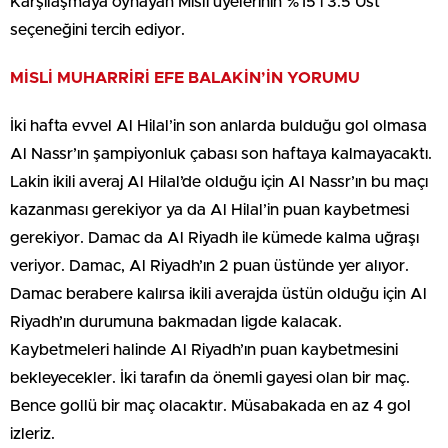
Karşılaşmaya oynayan Misli üyelerinin %15’i 3.5 Üst
seçeneğini tercih ediyor.
MİSLİ MUHARRİRİ EFE BALAKİN’İN YORUMU
İki hafta evvel Al Hilal’in son anlarda bulduğu gol olmasa
Al Nassr’ın şampiyonluk çabası son haftaya kalmayacaktı.
Lakin ikili averaj Al Hilal’de olduğu için Al Nassr’ın bu maçı
kazanması gerekiyor ya da Al Hilal’in puan kaybetmesi
gerekiyor. Damac da Al Riyadh ile kümede kalma uğraşı
veriyor. Damac, Al Riyadh’ın 2 puan üstünde yer alıyor.
Damac berabere kalırsa ikili averajda üstün olduğu için Al
Riyadh’ın durumuna bakmadan ligde kalacak.
Kaybetmeleri halinde Al Riyadh’ın puan kaybetmesini
bekleyecekler. İki tarafın da önemli gayesi olan bir maç.
Bence gollü bir maç olacaktır. Müsabakada en az 4 gol
izleriz.