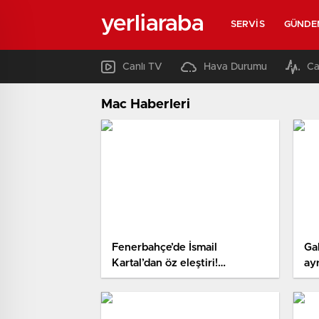
yerliaraba
SERVIS
GÜNDE
Canlı TV
Hava Durumu
Ca
Mac Haberleri
Fenerbahçe’de İsmail
Ga
Kartal’dan öz eleştiri!
ayr
‘Çalışmaya mecburuz’
oy