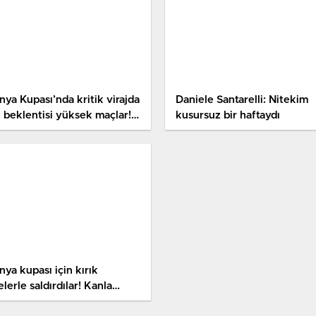
nya Kupası’nda kritik virajda
Daniele Santarelli: Nitekim
l beklentisi yüksek maçlar!
kusursuz bir haftaydı
te Misli’de Günün En Çok
nanan Maçları
ya kupası için kırık
elerle saldırdılar! Kanla
zandılar: En güzel maç