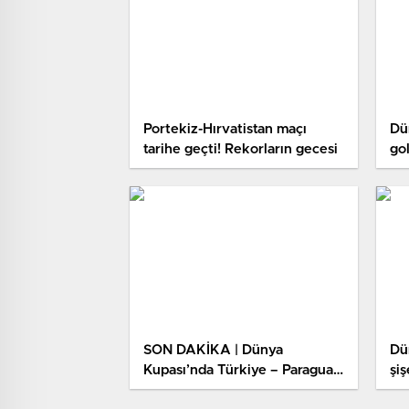
Portekiz-Hırvatistan maçı
Dü
tarihe geçti! Rekorların gecesi
go
İş
Oy
SON DAKİKA | Dünya
Dün
Kupası’nda Türkiye – Paraguay
şiş
maçı! Karşılaşma ne vakit, saat
ka