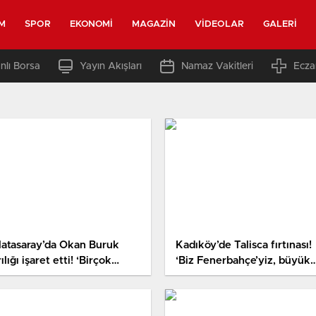
M
SPOR
EKONOMI
MAGAZIN
VIDEOLAR
GALERI
nlı Borsa
Yayın Akışları
Namaz Vakitleri
Ecza
latasaray’da Okan Buruk
Kadıköy’de Talisca fırtınası!
ılığı işaret etti! ‘Birçok
‘Biz Fenerbahçe’yiz, büyük
uncu bizimle olmayacak’
takımız’