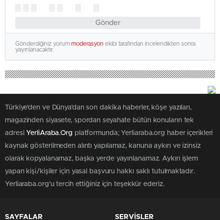
Gönder
Gönderdiğiniz yorum
moderasyon
ekibi tarafından incelendikten sonra
yayınlanacaktır.
Türkiye'den ve Dünya’dan son dakika haberler, köşe yazıları,
magazinden siyasete, spordan seyahate bütün konuların tek
adresi
YerliAraba.Org
platformunda; Yerliaraba.org haber içerikleri
kaynak gösterilmeden alıntı yapılamaz, kanuna aykırı ve izinsiz
olarak kopyalanamaz, başka yerde yayınlanamaz. Aykırı işlem
yapan kişi/kişiler için yasal başvuru hakkı saklı tutulmaktadır.
Yerliaraba.org'u tercih ettiğiniz için teşekkür ederiz.
SAYFALAR
SERVİSLER