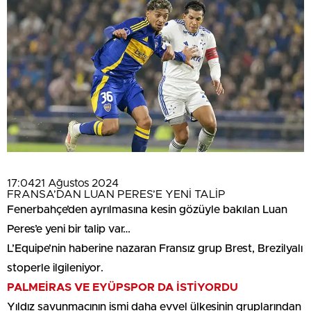
17:04
21 Ağustos 2024
FRANSA’DAN LUAN PERES’E YENİ TALİP
Fenerbahçe’den ayrılmasına kesin gözüyle bakılan Luan
Peres’e yeni bir talip var…
L’Equipe’nin haberine nazaran Fransız grup Brest, Brezilyalı
stoperle ilgileniyor.
PALMEİRAS VE EYÜPSPOR DA İSTİYORDU
Yıldız savunmacının ismi daha evvel ülkesinin gruplarından