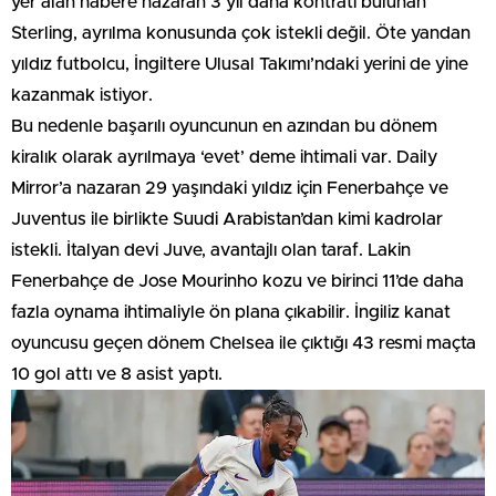
yer alan habere nazaran 3 yıl daha kontratı bulunan
Sterling, ayrılma konusunda çok istekli değil. Öte yandan
yıldız futbolcu, İngiltere Ulusal Takımı’ndaki yerini de yine
kazanmak istiyor.
Bu nedenle başarılı oyuncunun en azından bu dönem
kiralık olarak ayrılmaya ‘evet’ deme ihtimali var. Daily
Mirror’a nazaran 29 yaşındaki yıldız için Fenerbahçe ve
Juventus ile birlikte Suudi Arabistan’dan kimi kadrolar
istekli. İtalyan devi Juve, avantajlı olan taraf. Lakin
Fenerbahçe de Jose Mourinho kozu ve birinci 11’de daha
fazla oynama ihtimaliyle ön plana çıkabilir. İngiliz kanat
oyuncusu geçen dönem Chelsea ile çıktığı 43 resmi maçta
10 gol attı ve 8 asist yaptı.