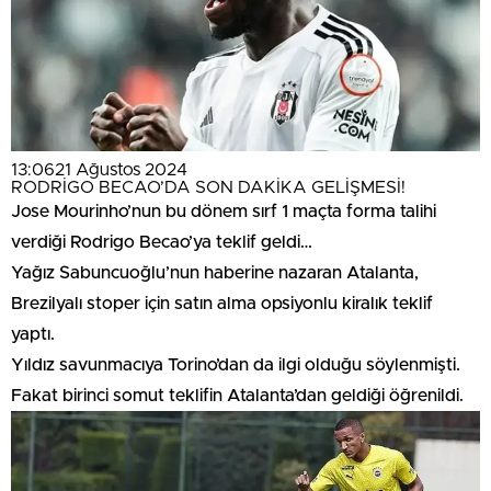
13:06
21 Ağustos 2024
RODRİGO BECAO’DA SON DAKİKA GELİŞMESİ!
Jose Mourinho’nun bu dönem sırf 1 maçta forma talihi
verdiği Rodrigo Becao’ya teklif geldi…
Yağız Sabuncuoğlu’nun haberine nazaran Atalanta,
Brezilyalı stoper için satın alma opsiyonlu kiralık teklif
yaptı.
Yıldız savunmacıya Torino’dan da ilgi olduğu söylenmişti.
Fakat birinci somut teklifin Atalanta’dan geldiği öğrenildi.