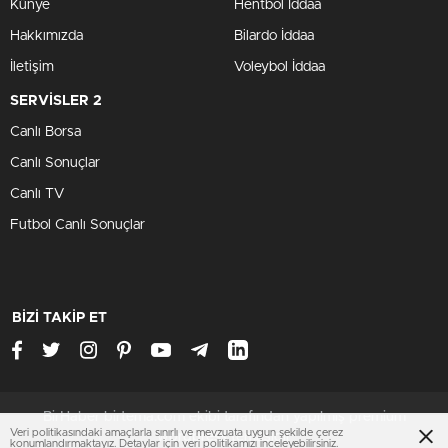
Künye
Hentbol İddaa
Hakkımızda
Bilardo İddaa
İletişim
Voleybol İddaa
SERVİSLER 2
Canlı Borsa
Canlı Sonuçlar
Canlı TV
Futbol Canlı Sonuçlar
BİZİ TAKİP ET
BirHaber birtema.com ekibi tarafından yapılmış premium
Veri politikasındaki amaçlarla sınırlı ve mevzuata uygun şekilde çerez
wordpress temasıdır
konumlandırmaktayız. Detaylar için
veri politikamızı
inceleyebilirsiniz.