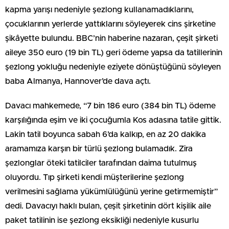
kapma yarışı nedeniyle şezlong kullanamadıklarını,
çocuklarının yerlerde yattıklarını söyleyerek cins şirketine
şikâyette bulundu. BBC’nin haberine nazaran, çeşit şirketi
aileye 350 euro (19 bin TL) geri ödeme yapsa da tatillerinin
şezlong yokluğu nedeniyle eziyete dönüştüğünü söyleyen
baba Almanya, Hannover’de dava açtı.
Davacı mahkemede, “7 bin 186 euro (384 bin TL) ödeme
karşılığında eşim ve iki çocuğumla Kos adasına tatile gittik.
Lakin tatil boyunca sabah 6’da kalkıp, en az 20 dakika
aramamıza karşın bir türlü şezlong bulamadık. Zira
şezlonglar öteki tatilciler tarafından daima tutulmuş
oluyordu. Tıp şirketi kendi müşterilerine şezlong
verilmesini sağlama yükümlülüğünü yerine getirmemiştir”
dedi. Davacıyı haklı bulan, çeşit şirketinin dört kişilik aile
paket tatilinin ise şezlong eksikliği nedeniyle kusurlu