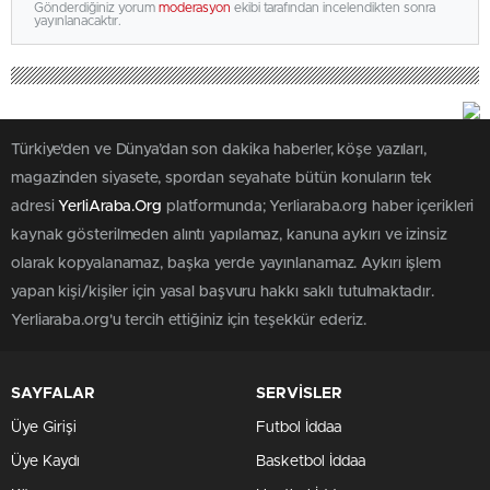
Gönderdiğiniz yorum
moderasyon
ekibi tarafından incelendikten sonra
yayınlanacaktır.
Türkiye'den ve Dünya’dan son dakika haberler, köşe yazıları,
magazinden siyasete, spordan seyahate bütün konuların tek
adresi
YerliAraba.Org
platformunda; Yerliaraba.org haber içerikleri
kaynak gösterilmeden alıntı yapılamaz, kanuna aykırı ve izinsiz
olarak kopyalanamaz, başka yerde yayınlanamaz. Aykırı işlem
yapan kişi/kişiler için yasal başvuru hakkı saklı tutulmaktadır.
Yerliaraba.org'u tercih ettiğiniz için teşekkür ederiz.
SAYFALAR
SERVİSLER
Üye Girişi
Futbol İddaa
Üye Kaydı
Basketbol İddaa