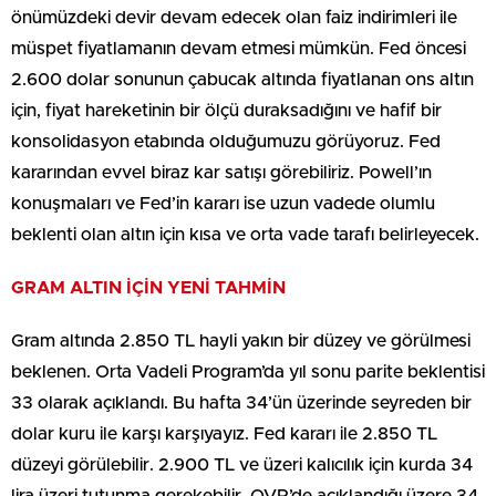
önümüzdeki devir devam edecek olan faiz indirimleri ile
müspet fiyatlamanın devam etmesi mümkün. Fed öncesi
2.600 dolar sonunun çabucak altında fiyatlanan ons altın
için, fiyat hareketinin bir ölçü duraksadığını ve hafif bir
konsolidasyon etabında olduğumuzu görüyoruz. Fed
kararından evvel biraz kar satışı görebiliriz. Powell’ın
konuşmaları ve Fed’in kararı ise uzun vadede olumlu
beklenti olan altın için kısa ve orta vade tarafı belirleyecek.
GRAM ALTIN İÇİN YENİ TAHMİN
Gram altında 2.850 TL hayli yakın bir düzey ve görülmesi
beklenen. Orta Vadeli Program’da yıl sonu parite beklentisi
33 olarak açıklandı. Bu hafta 34’ün üzerinde seyreden bir
dolar kuru ile karşı karşıyayız. Fed kararı ile 2.850 TL
düzeyi görülebilir. 2.900 TL ve üzeri kalıcılık için kurda 34
lira üzeri tutunma gerekebilir. OVP’de açıklandığı üzere 34