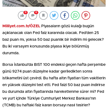
0
0
Milliyet.com.tr/ÖZEL
Piyasaların gözü kulağı bugün
açıklanacak olan Fed faiz kararında olacak. Fed’den 25
baz puan mı, yoksa 50 baz puanlık bir indirim mi gelecek?
Bu iki varsayım konusunda piyasa ikiye bölünmüş
durumda.
Borsa İstanbul’da BIST 100 endeksi geçen hafta perşembe
günü 9274 puan düzeyine kadar geriledikten sonra
istikametini üst çevirdi. Bu hafta altın fiyatları tüm vakitlerin
en yüksek düzeyini test etti. Fed faizi 50 baz puan indirirse
bu durumda altın fiyatlarında hareketlenme sürer mi? Fed
ve yurt içinde Türkiye Cumhuriyet Merkez Bankası’nın
(TCMB) bu haftaki faiz kararı borsayı nasıl tesirler?