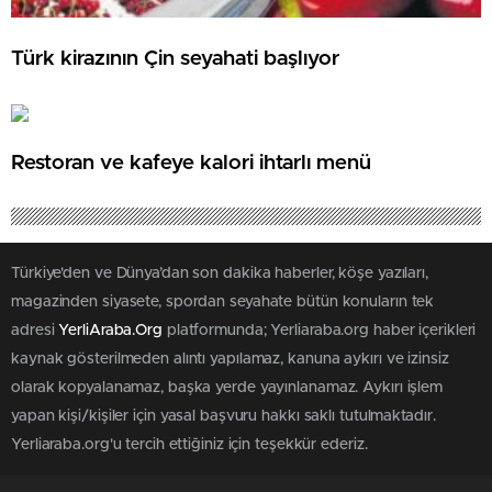
Türk kirazının Çin seyahati başlıyor
Restoran ve kafeye kalori ihtarlı menü
Türkiye'den ve Dünya’dan son dakika haberler, köşe yazıları,
magazinden siyasete, spordan seyahate bütün konuların tek
adresi
YerliAraba.Org
platformunda; Yerliaraba.org haber içerikleri
kaynak gösterilmeden alıntı yapılamaz, kanuna aykırı ve izinsiz
olarak kopyalanamaz, başka yerde yayınlanamaz. Aykırı işlem
yapan kişi/kişiler için yasal başvuru hakkı saklı tutulmaktadır.
Yerliaraba.org'u tercih ettiğiniz için teşekkür ederiz.