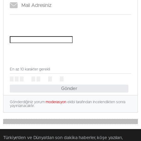
En az 10 karakter gerekli
Gönder
Gönderdiğiniz yorum
moderasyon
ekibi tarafından incelendikten sonra
yayınlanacaktır.
Türkiye'den ve Dünya’dan son dakika haberler, köşe yazıları,