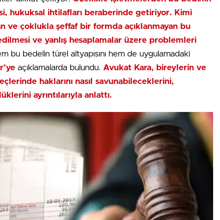
si, hukuksal ihtilafları beraberinde getiriyor. Kimi
nan ve çoklukla şeffaf bir formda açıklanmayan bu
l edilmesi ve yanlış hesaplamalar üzere problemleri
 bu bedelin türel altyapısını hem de uygulamadaki
r’ye
açıklamalarda bulundu.
Avukat Kara, bireylerin ve
eçlerinde haklarını nasıl savunabileceklerini,
klerini ayrıntılarıyla anlattı.