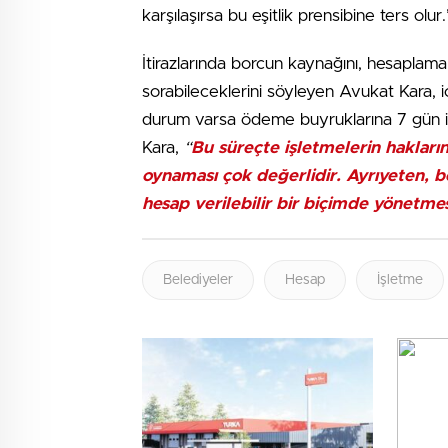
karşılaşırsa bu eşitlik prensibine ters olur
İtirazlarında borcun kaynağını, hesaplama 
sorabileceklerini söyleyen Avukat Kara,
durum varsa ödeme buyruklarına 7 gün içi
Kara,
“
Bu süreçte işletmelerin hakların
oynaması çok değerlidir. Ayrıyeten, b
hesap verilebilir bir biçimde yönetmes
Belediyeler
Hesap
İşletme