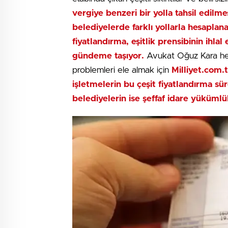
vergiye benzeri bir yolla tahsil edilme
belediyelerde farklı yollarla hesapla
fiyatlandırma, eşitlik prensibinin ihla
gündeme taşıyor.
Avukat Oğuz Kara hem
problemleri ele almak için
Milliyet.com.t
işletmelerin bu çeşit fiyatlandırma sür
belediyelerin ise şeffaf idare yükümlülü