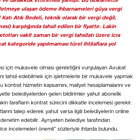
 ve tahakkuk ettirilmesi yanlışlı. Bu istikamette
 işletmeye ulaşan ödeme ihbarnameleri güya vergi
Katı Atık Bedeli, teknik olarak bir vergi değil,
i) karşılığında tahsil edilen bir fiyattır. Lakin
otları vakit zaman bir vergi tahsilatı üzere icra
at kategoride yapılmaması türel ihtilaflara yol
lmesi için mukavele olması gerektiğini vurgulayan Avukat
i’ni tahsil edebilmek için işletmelerle bir mukavele yapmak
Bu kontrat hizmetin kapsamını, maliyet hesaplamalarını ve
iyetle belediyelerden gelen bildirimler yahut abonelik
in tarafların kontrat sürecini dikkatle incelemesi gerekir.
arını talep ederek yahut varsa ilgili belediyelerin online
 denetim edebilir. Ayrıyeten belediye tarafından
tlice incelemeleri önemli” sözleriyle ihtarda bulundu.