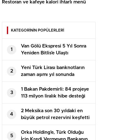
Restoran ve kafeye kalori ihtarlı menü
KATEGORİNİN POPÜLERLERİ
Van Gölü Ekspresi 5 Yıl Sonra
1
Yeniden Bitlis’e Ulaştı
Yeni Türk Lirası banknotların
2
zaman aşımı yıl sonunda
dolacak
1 Bakan Pakdemirli: 84 projeye
3
113 milyon liralık hibe desteği
sağlanacak
2 Meksika son 30 yıldaki en
4
büyük petrol rezervini keşfetti
Orka Holding’e, Türk Olduğu
5
İçin Kredi Vermeyen Bankanın