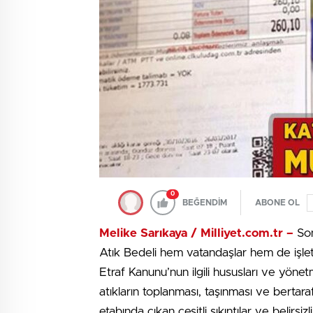
0
BEĞENDİM
ABONE OL
Melike Sarıkaya / Milliyet.com.tr –
Son
Atık Bedeli hem vatandaşlar hem de işletme
Etraf Kanunu’nun ilgili hususları ve yöne
atıkların toplanması, taşınması ve bertara
etabında çıkan çeşitli sıkıntılar ve belirsiz