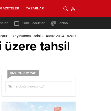
GAZETELER
YAZARLAR
neler
Canlı Sonuçlar
İddaa
uştur
Yayınlanma Tarihi: 8 Aralık 2024 06:00
 üzere tahsil
HIZLI YORUM YAP