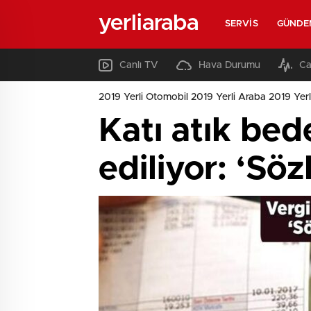
yerliaraba
SERVIS
GÜNDE
Canlı TV
Hava Durumu
Ca
2019 Yerli Otomobil 2019 Yerli Araba 2019 Yerl
Katı atık bed
ediliyor: ‘Sö