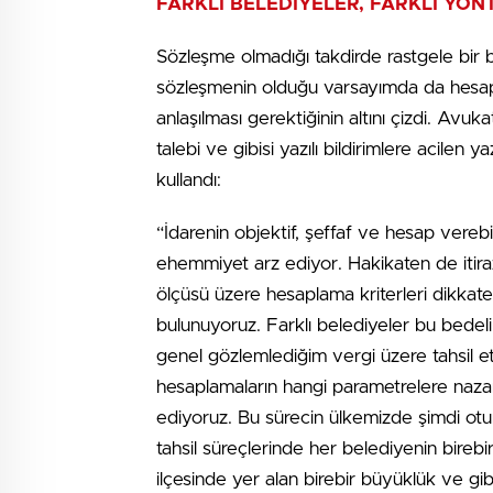
FARKLI BELEDİYELER, FARKLI YÖ
Sözleşme olmadığı takdirde rastgele bir
sözleşmenin olduğu varsayımda da hesapl
anlaşılması gerektiğinin altını çizdi. Avuk
talebi ve gibisi yazılı bildirimlere acilen y
kullandı:
“İdarenin objektif, şeffaf ve hesap verebi
ehemmiyet arz ediyor. Hakikaten de itira
ölçüsü üzere hesaplama kriterleri dikkate
bulunuyoruz. Farklı belediyeler bu bedeli
genel gözlemlediğim vergi üzere tahsil etm
hesaplamaların hangi parametrelere nazar
ediyoruz. Bu sürecin ülkemizde şimdi otu
tahsil süreçlerinde her belediyenin birebir
ilçesinde yer alan birebir büyüklük ve gib