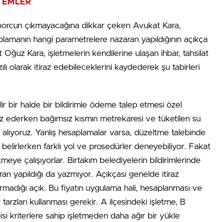
NTEMLER
 borcun çıkmayacağına dikkar çeken Avukat Kara,
amanın hangi parametrelere nazaran yapıldığının açıkça
at Oğuz Kara, işletmelerin kendilerine ulaşan ihbar, tahsilat
azılı olarak itiraz edebileceklerini kaydederek şu tabirleri
lir bir halde bir bildirimle ödeme talep etmesi özel
z ederken bağımsız kısmın metrekaresi ve tüketilen su
 alıyoruz. Yanlış hesaplamalar varsa, düzeltme talebinde
 belirlerken farklı yol ve prosedürler deneyebiliyor. Fakat
eye çalışıyorlar. Birtakım belediyelerin bildirimlerinde
an yapıldığı da yazmıyor. Açıkçası genelde itiraz
rmadığı açık. Bu fiyatın uygulama hali, hesaplanması ve
 tarzları kullanması gerekir. A ilçesindeki işletme, B
isi kriterlere sahip işletmeden daha ağır bir yükle