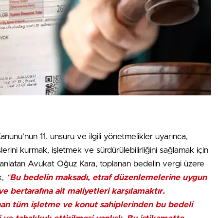
Kanunu’nun 11. unsuru ve ilgili yönetmelikler uyarınca,
slerini kurmak, işletmek ve sürdürülebilirliğini sağlamak için
ni anlatan Avukat Oğuz Kara, toplanan bedelin vergi üzere
k,
“
Bu bedelin maksadı, etraf düzenlemelerine uygun
ve bertarafına ait maliyetleri karşılamaktır.
nan tüm işletme ve konut sahiplerinden bu bedeli