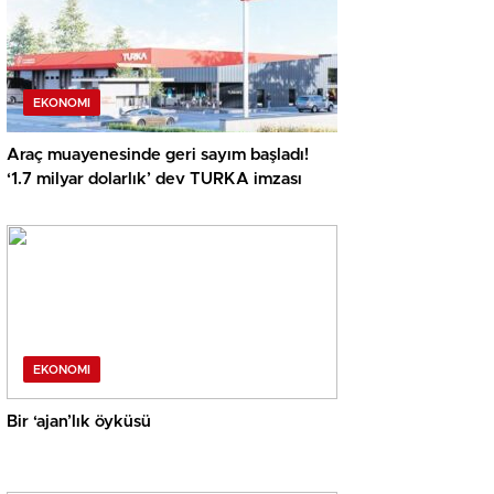
EKONOMI
Araç muayenesinde geri sayım başladı!
‘1.7 milyar dolarlık’ dev TURKA imzası
EKONOMI
Bir ‘ajan’lık öyküsü