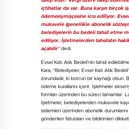
talep eder. Vergi üzere talep edilmesi
içtihatlar da var. Buna karşın birçok
ödemesiymişçesine icra ediliyor. Evsel 
mukavele (genellikle abonelik sözleşmes
belediyelerin bu bedeli tahsil etme met
ediliyor.
İşletmelerden tahsilatın hakik
açabilir
”
dedi.
Evsel Katı Atık Bedeli’nin tahsil edilebi
Kara, “Belediyeler, Evsel Katı Atık Bedel
zorundadır, ki borcun bir kaynağı olsun. 
ödeme kurallarını içerir. İşletmeler ekser
formları üzerinden bu süreci tamamlar. Lak
İşletmeler, belediyelerden mukavele kayıtl
sistemleri üzerinden abonelik durumlarını
gönderilen faturaları ve bildirimleri dikka