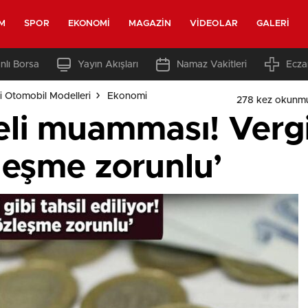
M
SPOR
EKONOMI
MAGAZIN
VIDEOLAR
GALERI
nlı Borsa
Yayın Akışları
Namaz Vakitleri
Ecza
i Otomobil Modelleri
Ekonomi
278 kez okunm
eli muamması! Vergi
zleşme zorunlu’