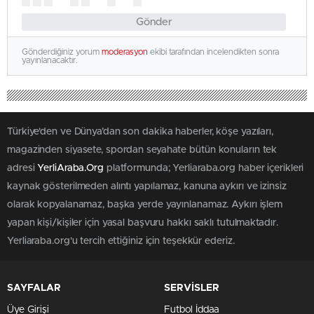
Gönder
Gönderdiğiniz yorum
moderasyon
ekibi tarafından incelendikten sonra
yayınlanacaktır.
Türkiye'den ve Dünya’dan son dakika haberler, köşe yazıları,
magazinden siyasete, spordan seyahate bütün konuların tek
adresi
YerliAraba.Org
platformunda; Yerliaraba.org haber içerikleri
kaynak gösterilmeden alıntı yapılamaz, kanuna aykırı ve izinsiz
olarak kopyalanamaz, başka yerde yayınlanamaz. Aykırı işlem
yapan kişi/kişiler için yasal başvuru hakkı saklı tutulmaktadır.
Yerliaraba.org'u tercih ettiğiniz için teşekkür ederiz.
SAYFALAR
SERVİSLER
Üye Girişi
Futbol İddaa