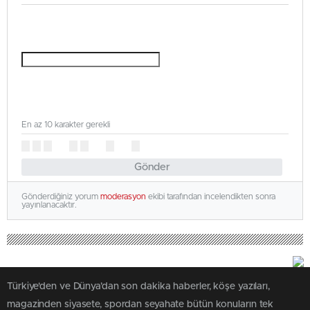
En az 10 karakter gerekli
Gönder
Gönderdiğiniz yorum
moderasyon
ekibi tarafından incelendikten sonra
yayınlanacaktır.
Türkiye'den ve Dünya’dan son dakika haberler, köşe yazıları,
magazinden siyasete, spordan seyahate bütün konuların tek