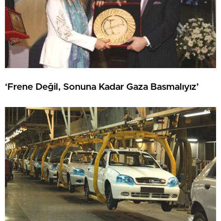
‘Frene Değil, Sonuna Kadar Gaza Basmalıyız’