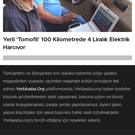
Yerli ‘Tomofil’ 100 Kilometrede 4 Liralık Elektrik
Harcıyor
Türkiye'den ve Dünya’dan son dakika haberler, köşe yazıları,
magazinden siyasete, spordan seyahate bütün konuların tek
adresi
YerliAraba.Org
platformunda; Yerliaraba.org haber içerikleri
kaynak gösterilmeden alıntı yapılamaz, kanuna aykırı ve izinsiz
olarak kopyalanamaz, başka yerde yayınlanamaz. Aykırı işlem
yapan kişi/kişiler için yasal başvuru hakkı saklı tutulmaktadır.
Yerliaraba.org'u tercih ettiğiniz için teşekkür ederiz.