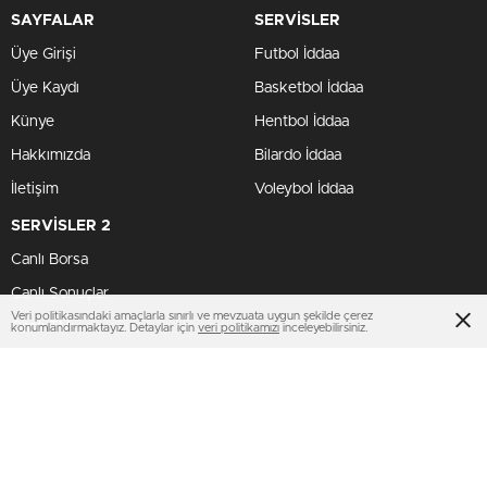
SAYFALAR
SERVİSLER
Üye Girişi
Futbol İddaa
Üye Kaydı
Basketbol İddaa
Künye
Hentbol İddaa
Hakkımızda
Bilardo İddaa
İletişim
Voleybol İddaa
SERVİSLER 2
Canlı Borsa
Canlı Sonuçlar
Veri politikasındaki amaçlarla sınırlı ve mevzuata uygun şekilde çerez
Canlı TV
konumlandırmaktayız. Detaylar için
veri politikamızı
inceleyebilirsiniz.
Futbol Canlı Sonuçlar
BİZİ TAKİP ET