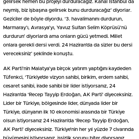
gelirsek hemen bu projeyi durduracağız. Kanal İstanbul da
neymiş, biz işbaşına gelirsek bunu durduracağız’ diyorlar.
Geziciler de böyle diyordu. ‘3. havalimanını durdurun,
Marmaray’ı, Avrasya’yı, Yavuz Sultan Selim Köprüsü’nü
durdurun’ diyorlardı ama onların gücü yetmedi. Millet
onlara gerekli dersi verdi. 24 Haziran’da da sizler bu dersi
vereceksiniz’ şeklinde konuştu.
AK Parti’nin Malatya’ya birçok yatırım yaptığını kaydeden
Tüfenkci, ‘Türkiye’de vizyon sahibi, birikim, erdem sahibi,
cesaret sahibi, irade sahibi bir lider istiyorsanız, 24
Haziran’da ‘Recep Tayyip Erdoğan, AK Parti’ diyeceksiniz.
Lider bir Türkiye, bölgesinde lider, dünyada lider bir
Türkiye, dünyanın ilk 10 ekonomisi arasında bir Türkiye
olsun istiyorsanız 24 Haziran’da ‘Recep Tayyip Erdoğan,
AK Parti’ diyeceksiniz. Türkiye’nin her yıl yüzde 7 civarında
büyümesini istiyorsanız, işsizlik sorunu biter diyorsanız