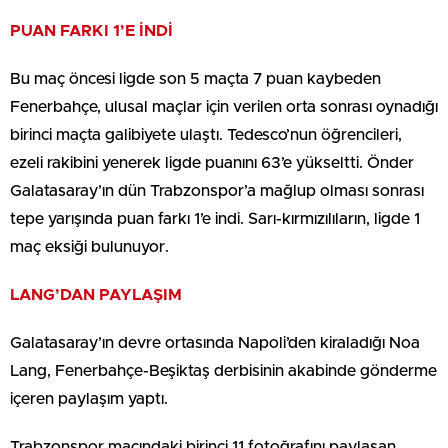
PUAN FARKI 1’E İNDİ
Bu maç öncesi ligde son 5 maçta 7 puan kaybeden
Fenerbahçe, ulusal maçlar için verilen orta sonrası oynadığı
birinci maçta galibiyete ulaştı. Tedesco’nun öğrencileri,
ezeli rakibini yenerek ligde puanını 63’e yükseltti. Önder
Galatasaray’ın dün Trabzonspor’a mağlup olması sonrası
tepe yarışında puan farkı 1’e indi. Sarı-kırmızılıların, ligde 1
maç eksiği bulunuyor.
LANG’DAN PAYLAŞIM
Galatasaray’ın devre ortasında Napoli’den kiraladığı Noa
Lang, Fenerbahçe-Beşiktaş derbisinin akabinde gönderme
içeren paylaşım yaptı.
Trabzonspor maçındaki birinci 11 fotoğrafını paylaşan