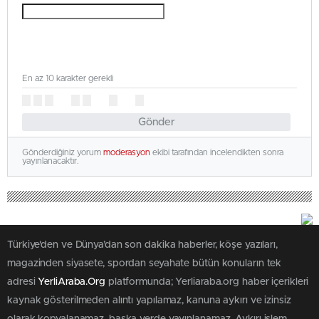
En az 10 karakter gerekli
Gönder
Gönderdiğiniz yorum
moderasyon
ekibi tarafından incelendikten sonra
yayınlanacaktır.
Türkiye'den ve Dünya’dan son dakika haberler, köşe yazıları,
magazinden siyasete, spordan seyahate bütün konuların tek
adresi
YerliAraba.Org
platformunda; Yerliaraba.org haber içerikleri
kaynak gösterilmeden alıntı yapılamaz, kanuna aykırı ve izinsiz
olarak kopyalanamaz, başka yerde yayınlanamaz. Aykırı işlem