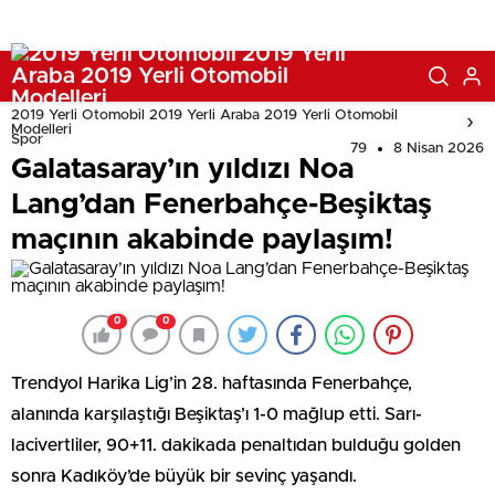
2019 Yerli Otomobil 2019 Yerli Araba 2019 Yerli Otomobil
Modelleri
Spor
79
8 Nisan 2026
Galatasaray’ın yıldızı Noa
Lang’dan Fenerbahçe-Beşiktaş
maçının akabinde paylaşım!
0
0
Trendyol Harika Lig’in 28. haftasında Fenerbahçe,
alanında karşılaştığı Beşiktaş’ı 1-0 mağlup etti. Sarı-
lacivertliler, 90+11. dakikada penaltıdan bulduğu golden
sonra Kadıköy’de büyük bir sevinç yaşandı.