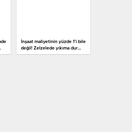
mde
İnşaat maliyetinin yüzde 1’i bile
değil! Zelzelede yıkıma dur
cuz
diyecek ‘askeri parola’ taktiği