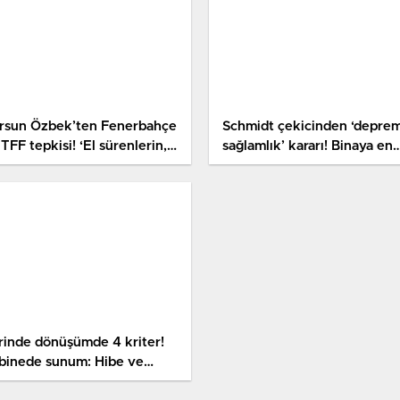
rsun Özbek’ten Fenerbahçe
Schmidt çekicinden ‘depre
TFF tepkisi! ‘El sürenlerin,
sağlamlık’ kararı! Binaya en
ni kırarım’
ufak ziyanı yok, çok daha u
rinde dönüşümde 4 kriter!
binede sunum: Hibe ve
di takviyesi verilecek