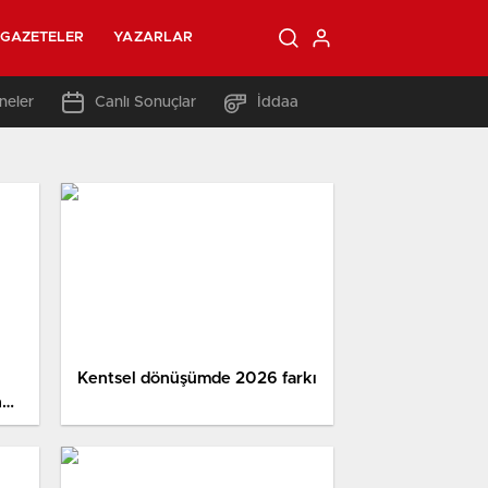
GAZETELER
YAZARLAR
neler
Canlı Sonuçlar
İddaa
Kentsel dönüşümde 2026 farkı
n