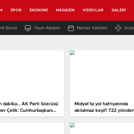
M
SPOR
EKONOMI
MAGAZIN
VIDEOLAR
GALERI
nlı Borsa
Yayın Akışları
Namaz Vakitleri
Ecza
n dakika… AK Parti Sözcüsü
Midyat’ta yol hafriyatında
er Çelik: Cumhurbaşkanı
akılalmaz keşif! 722 yılınde
ayımız Erdoğan’dır
gelen ileti, taşlarda dikkat
çeken 4 isim: Dedelerimiz
anlatıyordu daima