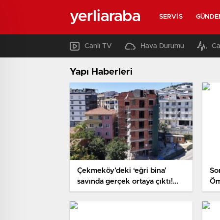
yerliaraba
SERVIS
GÜNDE
Canlı TV
Hava Durumu
Ca
Yapı Haberleri
Çekmeköy’deki ‘eğri bina’
So
savında gerçek ortaya çıktı!
Öm
Belediye Başkanı yerinde
ad
inceledi