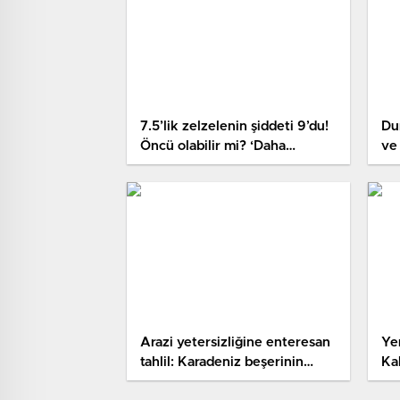
7.5’lik zelzelenin şiddeti 9’du!
Du
Öncü olabilir mi? ‘Daha
ve 
büyüğü olursa şaşırtan olmaz’
eli
Arazi yetersizliğine enteresan
Ye
tahlil: Karadeniz beşerinin
Ka
inşaat zekasıyla yapıldı
kre