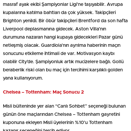
masraf ayak ekibi Şampiyonlar Ligi’ne taşıyabilir. Avrupa
kupalarına katılma bahtları da çok yüksek. Takipçileri
Brighton yenildi. Bir öbür takipçileri Brentford da son hafta
Liverpool deplasmanına gidecek. Aston Villa’nın
durumuna nazaran hangi kupaya gidecekleri Pazar günü
netleşmiş olacak. Guardiola’nın ayrılma haberinin maçın
sonucunu etkileme ihtimali de var. Motivasyon kaybı
olabilir City’de. Şampiyonluk artık mucizelere bağlı. Gollü
beraberlik riski olan bu maç için tercihimi karşılıklı golden
yana kullanıyorum.
Chelsea – Tottenham: Maç Sonucu 2
Misli bülteninde yer alan “Canlı Sohbet’’ seçeneği bulunan
günün öne maçlarından Chelsea – Tottenham gayretini
kuponuna ekleyen Misli üyelerinin %10’u Tottenham
kazanır seçeneğini tercih ediyor.