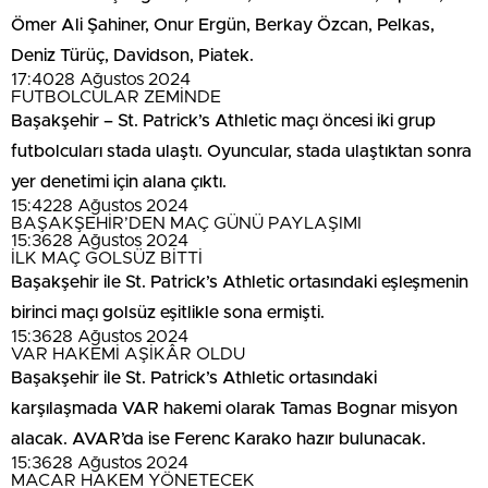
Ömer Ali Şahiner, Onur Ergün, Berkay Özcan, Pelkas,
Deniz Türüç, Davidson, Piatek.
17:40
28 Ağustos 2024
FUTBOLCULAR ZEMİNDE
Başakşehir – St. Patrick’s Athletic maçı öncesi iki grup
futbolcuları stada ulaştı. Oyuncular, stada ulaştıktan sonra
yer denetimi için alana çıktı.
15:42
28 Ağustos 2024
BAŞAKŞEHİR’DEN MAÇ GÜNÜ PAYLAŞIMI
15:36
28 Ağustos 2024
İLK MAÇ GOLSÜZ BİTTİ
Başakşehir ile St. Patrick’s Athletic ortasındaki eşleşmenin
birinci maçı golsüz eşitlikle sona ermişti.
15:36
28 Ağustos 2024
VAR HAKEMİ AŞİKÂR OLDU
Başakşehir ile St. Patrick’s Athletic ortasındaki
karşılaşmada VAR hakemi olarak Tamas Bognar misyon
alacak. AVAR’da ise Ferenc Karako hazır bulunacak.
15:36
28 Ağustos 2024
MACAR HAKEM YÖNETECEK