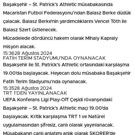
Başakşehir – St. Patrick’s Athletic müsabakasında
Macaristan Futbol Federasyonu’ndan Balasz Berke düdük
çalacak. Balasz Berke’nin yardımcılıklarını Vencel Töth ile
Balasz Szert üstlenecek.
Mücadelede dördüncü hakem olarak Mihaly Kapraly
misyon alacak.
15:36
28 Ağustos 2024
FATİH TERİM STADYUMU’NDA OYNANACAK
Başakşehir ile St. Patrick’s Athletic ortasındaki karşılaşma
19.00’da başlayacak. Heyecan dolu müsabaka Başakşehir
Fatih Terim Stadyumu’nda oynanacak.
15:35
28 Ağustos 2024
TRT 1’DEN YAYINLANACAK
UEFA Konferans Ligi Play-Off Çeşidi rövanşındaki
Başakşehir – St. Patrick’s Athletic maçı 19.00’da
başlayacak. Kritik karşılaşma TRT 1 ve Natürel
uygulamasından şifresiz, canlı olarak yayınlanacak.
Müsabakanın canlı anlatımı anlık olarak SKORER’de