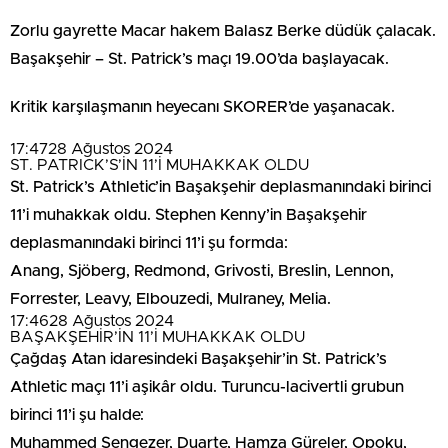
Zorlu gayrette Macar hakem Balasz Berke düdük çalacak.
Başakşehir – St. Patrick’s maçı 19.00’da başlayacak.
Kritik karşılaşmanın heyecanı SKORER’de yaşanacak.
17:47
28 Ağustos 2024
ST. PATRICK’S’İN 11’İ MUHAKKAK OLDU
St. Patrick’s Athletic’in Başakşehir deplasmanındaki birinci
11’i muhakkak oldu. Stephen Kenny’in Başakşehir
deplasmanındaki birinci 11’i şu formda:
Anang, Sjöberg, Redmond, Grivosti, Breslin, Lennon,
Forrester, Leavy, Elbouzedi, Mulraney, Melia.
17:46
28 Ağustos 2024
BAŞAKŞEHİR’İN 11’İ MUHAKKAK OLDU
Çağdaş Atan idaresindeki Başakşehir’in St. Patrick’s
Athletic maçı 11’i aşikâr oldu. Turuncu-lacivertli grubun
birinci 11’i şu halde:
Muhammed Şengezer, Duarte, Hamza Güreler, Opoku,