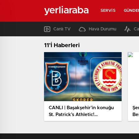
yerliaraba
SERVIS
GÜNDE
Canlı TV
Hava Durumu
Ca
11’İ Haberleri
CANLI | Başakşehir’in konuğu
Şe
St. Patrick’s Athletic!
Be
Konferans Ligi’nde çeşit
de
maksadı
mu