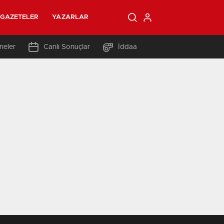
GAZETELER
YAZARLAR
neler
Canlı Sonuçlar
İddaa