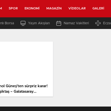
M
SPOR
EKONOMI
MAGAZIN
VIDEOLAR
GALERI
nlı Borsa
Yayın Akışları
Namaz Vakitleri
Ecza
nol Güneş’ten sürpriz karar!
şiktaş – Galatasaray
rbisinin mümkün 11’leri
hakkak oldu