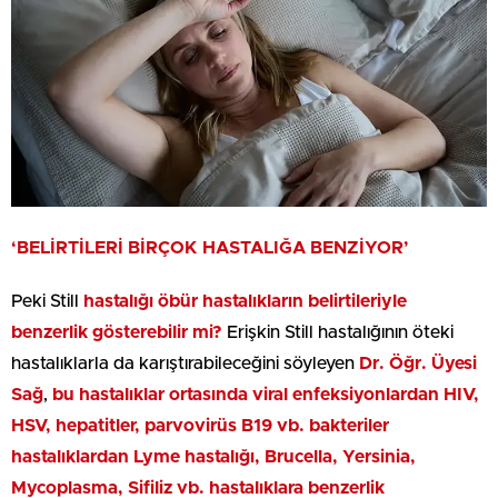
‘BELİRTİLERİ BİRÇOK HASTALIĞA BENZİYOR’
Peki Still
hastalığı öbür hastalıkların belirtileriyle
benzerlik gösterebilir mi?
Erişkin Still hastalığının öteki
hastalıklarla da karıştırabileceğini söyleyen
Dr. Öğr. Üyesi
Sağ
,
bu hastalıklar ortasında viral enfeksiyonlardan HIV,
HSV, hepatitler, parvovirüs B19 vb. bakteriler
hastalıklardan Lyme hastalığı, Brucella, Yersinia,
Mycoplasma, Sifiliz vb. hastalıklara benzerlik