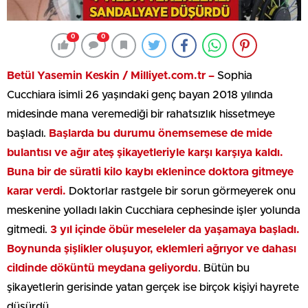
0
0
Betül Yasemin Keskin / Milliyet.com.tr –
Sophia
Cucchiara isimli 26 yaşındaki genç bayan 2018 yılında
midesinde mana veremediği bir rahatsızlık hissetmeye
başladı.
Başlarda bu durumu önemsemese de mide
bulantısı ve ağır ateş şikayetleriyle karşı karşıya kaldı.
Buna bir de süratli kilo kaybı eklenince doktora gitmeye
karar verdi.
Doktorlar rastgele bir sorun görmeyerek onu
meskenine yolladı lakin Cucchiara cephesinde işler yolunda
gitmedi.
3 yıl içinde öbür meseleler da yaşamaya başladı.
Boynunda şişlikler oluşuyor, eklemleri ağrıyor ve dahası
cildinde döküntü meydana geliyordu
. Bütün bu
şikayetlerin gerisinde yatan gerçek ise birçok kişiyi hayrete
düşürdü.