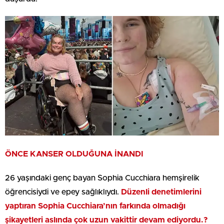
ÖNCE KANSER OLDUĞUNA İNANDI
26 yaşındaki genç bayan Sophia Cucchiara hemşirelik
öğrencisiydi ve epey sağlıklıydı.
Düzenli denetimlerini
yaptıran Sophia Cucchiara’nın farkında olmadığı
şikayetleri aslında çok uzun vakittir devam ediyordu.?