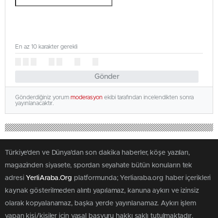
En az 10 karakter gerekli
Gönder
Gönderdiğiniz yorum
moderasyon
ekibi tarafından incelendikten sonra
yayınlanacaktır.
Türkiye'den ve Dünya’dan son dakika haberler, köşe yazıları,
magazinden siyasete, spordan seyahate bütün konuların tek
adresi
YerliAraba.Org
platformunda; Yerliaraba.org haber içerikleri
kaynak gösterilmeden alıntı yapılamaz, kanuna aykırı ve izinsiz
olarak kopyalanamaz, başka yerde yayınlanamaz. Aykırı işlem
yapan kişi/kişiler için yasal başvuru hakkı saklı tutulmaktadır.