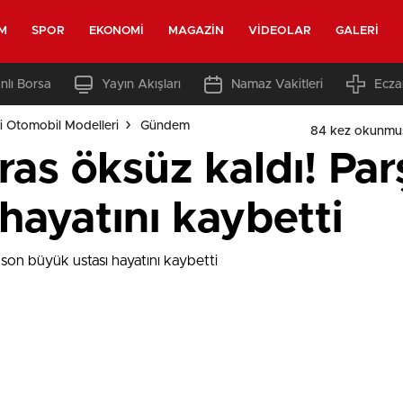
M
SPOR
EKONOMI
MAGAZIN
VIDEOLAR
GALERI
nlı Borsa
Yayın Akışları
Namaz Vakitleri
Ecza
i Otomobil Modelleri
Gündem
84 kez okunmu
miras öksüz kaldı! P
hayatını kaybetti