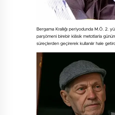
Bergama Krallığı periyodunda M.Ö. 2. yüzy
parşömeni birebir klâsik metotlarla günüm
süreçlerden geçirerek kullanılır hale getird