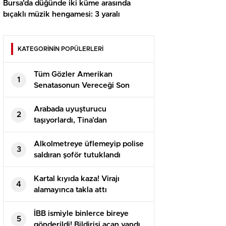
Bursa’da düğünde iki küme arasında
bıçaklı müzik hengamesi: 3 yaralı
KATEGORİNİN POPÜLERLERİ
Tüm Gözler Amerikan
1
Senatasonun Vereceği Son
Kararda
Arabada uyuşturucu
2
taşıyorlardı, Tina’dan
kaçamadılar
Alkolmetreye üflemeyip polise
3
saldıran şoför tutuklandı
Kartal kıyıda kaza! Virajı
4
alamayınca takla attı
İBB ismiyle binlerce bireye
5
gönderildi! Bildirisi açan yandı