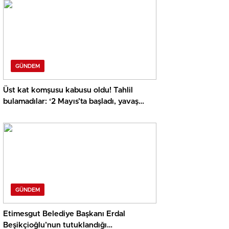
GÜNDEM
Üst kat komşusu kabusu oldu! Tahlil
bulamadılar: ‘2 Mayıs’ta başladı, yavaş
yavaş arttı’
GÜNDEM
Etimesgut Belediye Başkanı Erdal
Beşikçioğlu’nun tutuklandığı