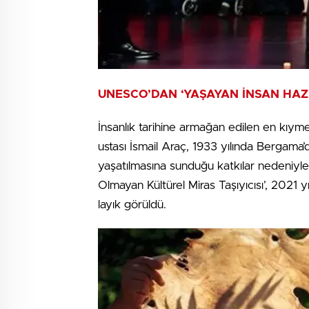
UNESCO’DAN ‘YAŞAYAN İNSAN HAZ
İnsanlık tarihine armağan edilen en kıyme
ustası İsmail Araç, 1933 yılında Bergama’d
yaşatılmasına sunduğu katkılar nedeniyle
Olmayan Kültürel Miras Taşıyıcısı’, 2021
layık görüldü.