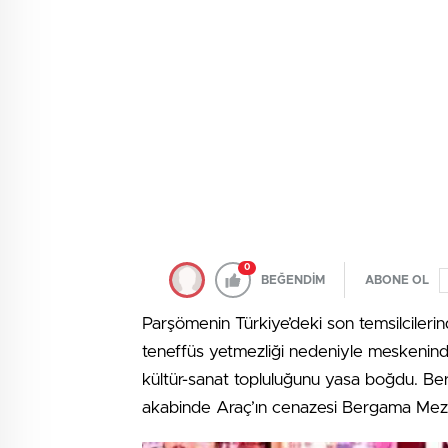
0
BEĞENDİM
ABONE OL
Parşömenin Türkiye’deki son temsilcilerind
teneffüs yetmezliği nedeniyle meskeninde 
kültür-sanat topluluğunu yasa boğdu. B
akabinde Araç’ın cenazesi Bergama Mezar