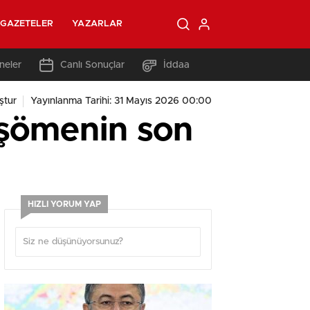
GAZETELER
YAZARLAR
neler
Canlı Sonuçlar
İddaa
ştur
Yayınlanma Tarihi: 31 Mayıs 2026 00:00
arşömenin son
HIZLI YORUM YAP