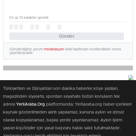
En az 10 karakter gerekli
Gönder
Gönderdiğiniz yorum
moderasyon
ekibi tarafından incelendikten sonra
yayınlanacaktır.
Türkiye'den ve Dünya’dan son dakika haberler, köşe yazıları,
magazinden siyasete, spordan seyahate bütün konuların tek
adresi
YerliAraba.Org
platformunda; Yerliaraba.org haber içerikleri
kaynak gösterilmeden alıntı yapılamaz, kanuna aykırı ve izinsiz
olarak kopyalanamaz, başka yerde yayınlanamaz. Aykırı işlem
yapan kişi/kişiler için yasal başvuru hakkı saklı tutulmaktadır.