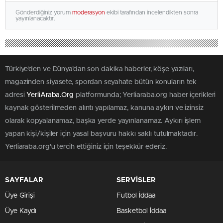
Gönderdiğiniz yorum
moderasyon
ekibi tarafından incelendikten sonra
yayınlanacaktır.
Türkiye'den ve Dünya’dan son dakika haberler, köşe yazıları,
magazinden siyasete, spordan seyahate bütün konuların tek
adresi
YerliAraba.Org
platformunda; Yerliaraba.org haber içerikleri
kaynak gösterilmeden alıntı yapılamaz, kanuna aykırı ve izinsiz
olarak kopyalanamaz, başka yerde yayınlanamaz. Aykırı işlem
yapan kişi/kişiler için yasal başvuru hakkı saklı tutulmaktadır.
Yerliaraba.org'u tercih ettiğiniz için teşekkür ederiz.
SAYFALAR
SERVİSLER
Üye Girişi
Futbol İddaa
Üye Kaydı
Basketbol İddaa