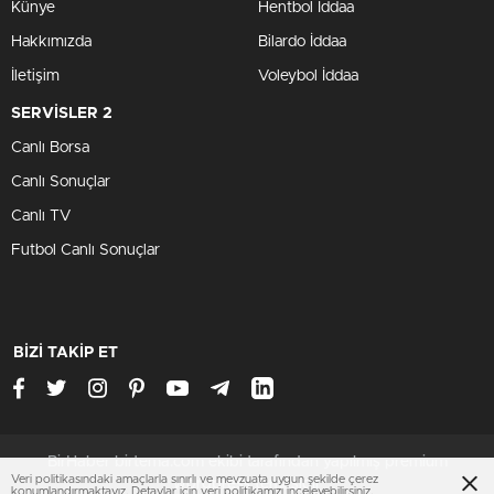
Künye
Hentbol İddaa
Hakkımızda
Bilardo İddaa
İletişim
Voleybol İddaa
SERVİSLER 2
Canlı Borsa
Canlı Sonuçlar
Canlı TV
Futbol Canlı Sonuçlar
BİZİ TAKİP ET
BirHaber birtema.com ekibi tarafından yapılmış premium
Veri politikasındaki amaçlarla sınırlı ve mevzuata uygun şekilde çerez
wordpress temasıdır
konumlandırmaktayız. Detaylar için
veri politikamızı
inceleyebilirsiniz.