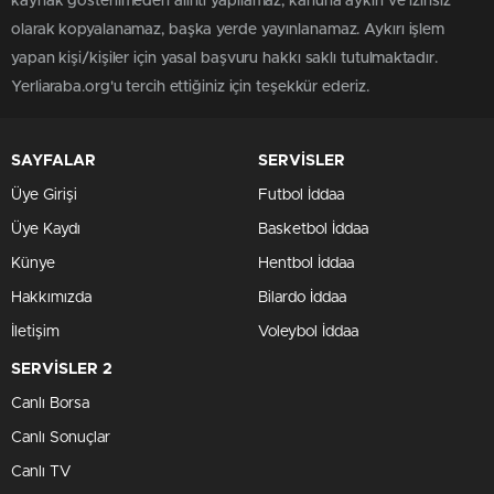
kaynak gösterilmeden alıntı yapılamaz, kanuna aykırı ve izinsiz
olarak kopyalanamaz, başka yerde yayınlanamaz. Aykırı işlem
yapan kişi/kişiler için yasal başvuru hakkı saklı tutulmaktadır.
Yerliaraba.org'u tercih ettiğiniz için teşekkür ederiz.
SAYFALAR
SERVİSLER
Üye Girişi
Futbol İddaa
Üye Kaydı
Basketbol İddaa
Künye
Hentbol İddaa
Hakkımızda
Bilardo İddaa
İletişim
Voleybol İddaa
SERVİSLER 2
Canlı Borsa
Canlı Sonuçlar
Canlı TV