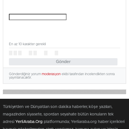
En az 10 karakter gerekli
Gönder
Gönderdiğiniz yorum
moderasyon
ekibi tarafından incelendikten sonra
yayınlanacaktır.
Türkiye'den ve Dünya’dan son dakika haberler, köşe yazıları,
magazinden siyasete, spordan seyahate bütün konuların tek
adresi
YerliAraba.Org
platformunda; Yerliaraba.org haber içerikleri