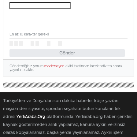
En az 10 karakter gerekli
Gönder
Gönderdiğiniz yorum
moderasyon
ekibi tarafından incelendikten sonra
yayınlanacaktır.
Türkiye'den ve Dünya’dan son dakika haberler, köşe yazıları,
magazinden siyasete, spordan seyahate bütün konuların tek
adresi
YerliAraba.Org
platformunda; Yerliaraba.org haber içerikleri
kaynak gösterilmeden alıntı yapılamaz, kanuna aykırı ve izinsiz
olarak kopyalanamaz, başka yerde yayınlanamaz. Aykırı işlem