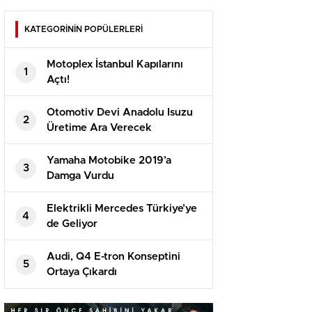
KATEGORİNİN POPÜLERLERİ
Motoplex İstanbul Kapılarını
1
Açtı!
Otomotiv Devi Anadolu Isuzu
2
Üretime Ara Verecek
Yamaha Motobike 2019’a
3
Damga Vurdu
Elektrikli Mercedes Türkiye’ye
4
de Geliyor
Audi, Q4 E-tron Konseptini
5
Ortaya Çıkardı