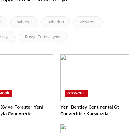
i
haberler
haberleri
Moskova
Rusya
Rusya Federasyonu
MOBIL
OTOMOBIL
 Xv ve Forester Yeni
Yeni Bentley Continental Gt
yla Cenevre’de
Convertible Karşınızda