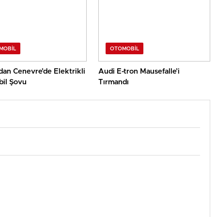
MOBIL
OTOMOBIL
an Cenevre’de Elektrikli
Audi E-tron Mausefalle’i
il Şovu
Tırmandı