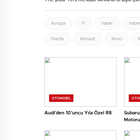
Avrupa
Fi
haber
haber
Plastik
Renault
Reno
OTOMOBIL
OTO
Audi’den 10’uncu Yıla Özel R8
Subaru
Motoru