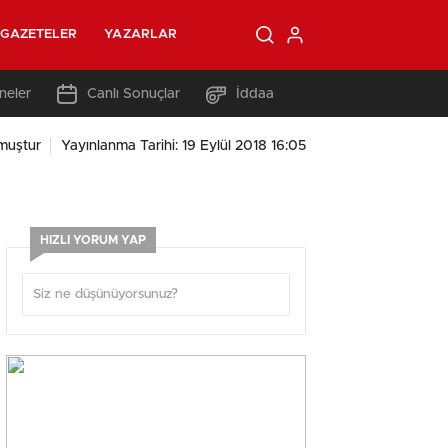
GAZETELER
YAZARLAR
neler
Canlı Sonuçlar
İddaa
muştur
Yayınlanma Tarihi: 19 Eylül 2018 16:05
HIZLI YORUM YAP