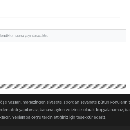
elendikten sonra yayınlanacaktır.
köşe yazıları, magazinden siyasete, spordan seyahate bütün konuların 
meden alıntı yapılamaz, kanuna aykırı ve izinsiz olarak kopyalanamaz, 
ktadır. Yerliaraba.org'u tercih ettiğiniz için teşekkür ederiz.