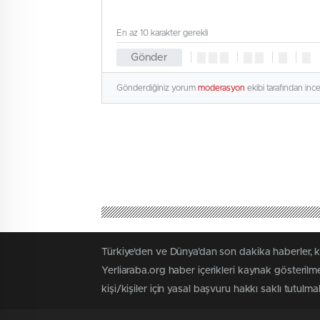
En az 10 karakter gerekli
Gönder
Gönderdiğiniz yorum
moderasyon
ekibi tarafından inc
Türkiye'den ve Dünya’dan son dakika haberler, 
Yerliaraba.org haber içerikleri kaynak gösteril
kişi/kişiler için yasal başvuru hakkı saklı tutulma