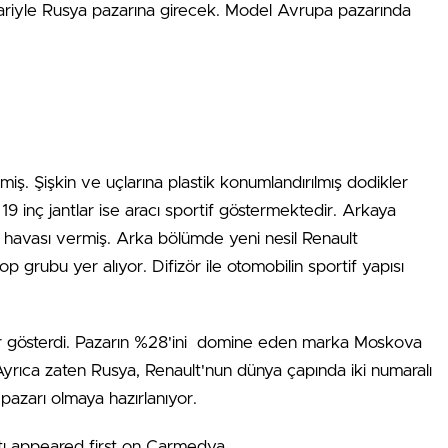
bariyle Rusya pazarına girecek. Model Avrupa pazarında
iş. Şişkin ve uçlarına plastik konumlandırılmış dodikler
19 inç jantlar ise aracı sportif göstermektedir. Arkaya
 havası vermiş. Arka bölümde yeni nesil Renault
p grubu yer alıyor. Difizör ile otomobilin sportif yapısı
ar gösterdi. Pazarın %28'ini domine eden marka Moskova
Ayrıca zaten Rusya, Renault'nun dünya çapında iki numaralı
 pazarı olmaya hazırlanıyor.
tı appeared first on Carmedya.