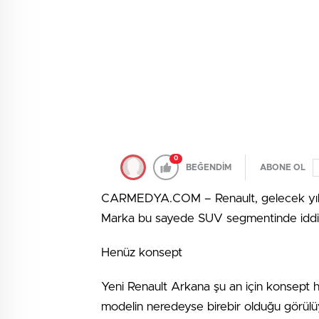
0
BEĞENDİM
ABONE OL
CARMEDYA.COM – Renault, gelecek yılki b
Marka bu sayede SUV segmentinde iddialı 
Henüz konsept
Yeni Renault Arkana şu an için konsept hal
modelin neredeyse birebir olduğu görülüyo