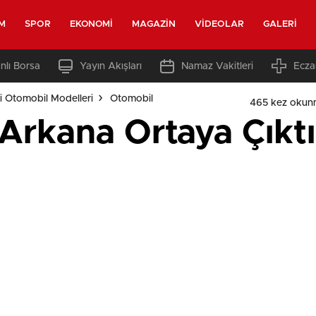
M
SPOR
EKONOMI
MAGAZIN
VIDEOLAR
GALERI
nlı Borsa
Yayın Akışları
Namaz Vakitleri
Ecza
i Otomobil Modelleri
Otomobil
465 kez okun
Arkana Ortaya Çıktı