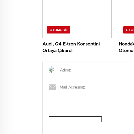
OTOMOBIL
OTO
Audi, Q4 E-tron Konseptini
Honda’d
Ortaya Çıkardı
Otomob