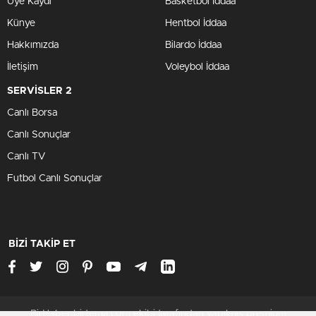
Üye Kaydı
Basketbol İddaa
Künye
Hentbol İddaa
Hakkımızda
Bilardo İddaa
İletişim
Voleybol İddaa
SERVİSLER 2
Canlı Borsa
Canlı Sonuçlar
Canlı TV
Futbol Canlı Sonuçlar
BİZİ TAKİP ET
BirHaber birtema.com ekibi tarafından yapılmış premium