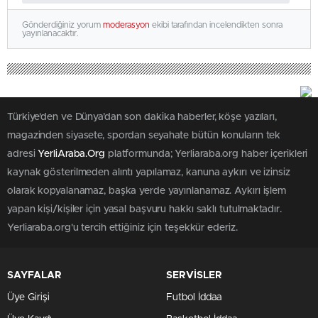
Gönderdiğiniz yorum
moderasyon
ekibi tarafından incelendikten sonra
yayınlanacaktır.
Türkiye'den ve Dünya’dan son dakika haberler, köşe yazıları,
magazinden siyasete, spordan seyahate bütün konuların tek
adresi
YerliAraba.Org
platformunda; Yerliaraba.org haber içerikleri
kaynak gösterilmeden alıntı yapılamaz, kanuna aykırı ve izinsiz
olarak kopyalanamaz, başka yerde yayınlanamaz. Aykırı işlem
yapan kişi/kişiler için yasal başvuru hakkı saklı tutulmaktadır.
Yerliaraba.org'u tercih ettiğiniz için teşekkür ederiz.
SAYFALAR
SERVİSLER
Üye Girişi
Futbol İddaa