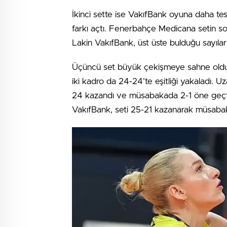
İkinci sette ise VakıfBank oyuna daha tesirl
farkı açtı. Fenerbahçe Medicana setin son
Lakin VakıfBank, üst üste bulduğu sayılar
Üçüncü set büyük çekişmeye sahne oldu. 
iki kadro da 24-24’te eşitliği yakaladı. U
24 kazandı ve müsabakada 2-1 öne geçti
VakıfBank, seti 25-21 kazanarak müsabaka