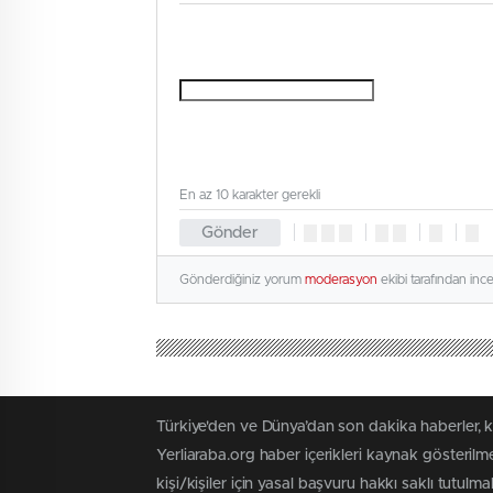
En az 10 karakter gerekli
Gönder
Gönderdiğiniz yorum
moderasyon
ekibi tarafından inc
Türkiye'den ve Dünya’dan son dakika haberler, 
Yerliaraba.org haber içerikleri kaynak gösteril
kişi/kişiler için yasal başvuru hakkı saklı tutulma