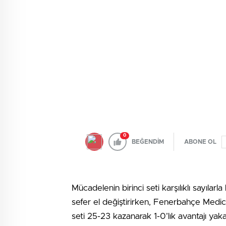
0
BEĞENDİM
ABONE OL
Mücadelenin birinci seti karşılıklı sayılar
sefer el değiştirirken, Fenerbahçe Medica
seti 25-23 kazanarak 1-0’lık avantajı yaka