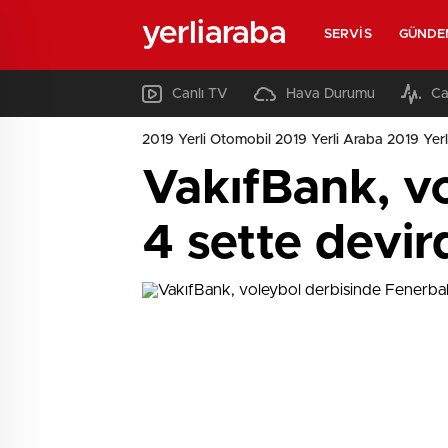
yerliaraba
SERVIS
GÜNDE
Canlı TV
Hava Durumu
Ca
2019 Yerli Otomobil 2019 Yerli Araba 2019 Yerl
VakıfBank, v
4 sette devird