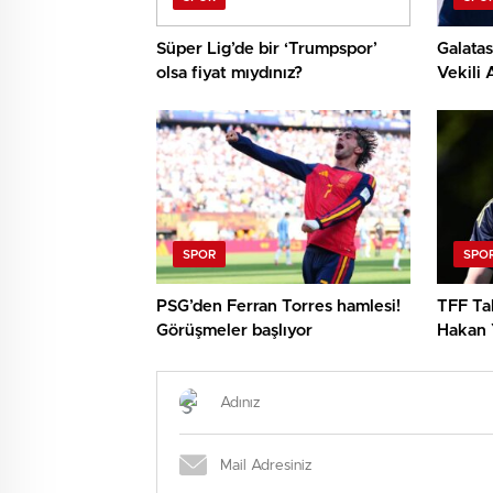
Süper Lig’de bir ‘Trumpspor’
Galatas
olsa fiyat mıydınız?
Vekili
önemli
görüşü
SPOR
SPO
PSG’den Ferran Torres hamlesi!
TFF Ta
Görüşmeler başlıyor
Hakan Y