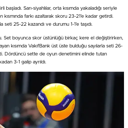
i başladı. Sarı-siyahlılar, orta kısımda yakaladığı seriyle
 kısmında farkı azaltarak skoru 23-21’e kadar getirdi.
la seti 25-22 kazandı ve durumu 1-1’e taşıdı.
Set boyunca skor üstünlüğü birkaç kere el değiştirirken,
zayan kısımda VakıfBank üst üste bulduğu sayılarla seti 26-
. Dördüncü sette de oyun denetimini elinde tutan
dan 3-1 galip ayrıldı.