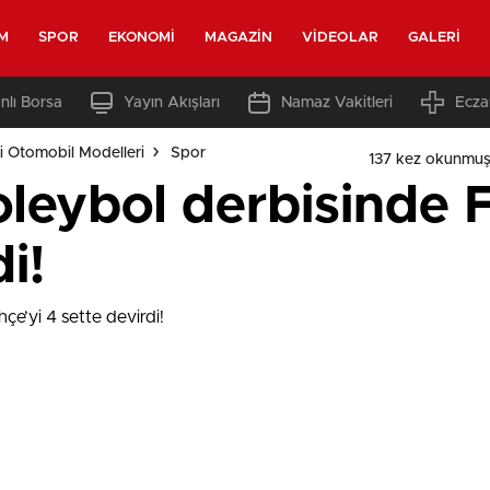
M
SPOR
EKONOMI
MAGAZIN
VIDEOLAR
GALERI
nlı Borsa
Yayın Akışları
Namaz Vakitleri
Ecza
i Otomobil Modelleri
Spor
137 kez okunmuş
oleybol derbisinde 
i!