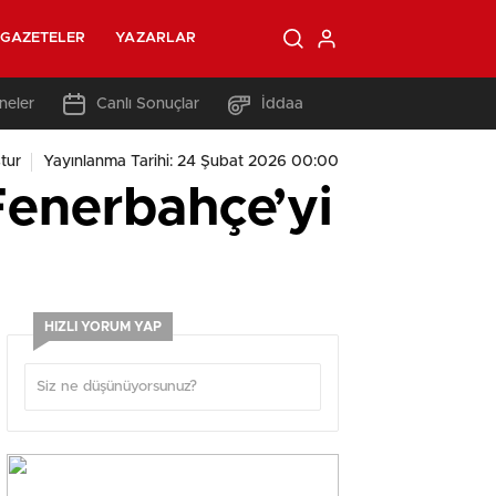
GAZETELER
YAZARLAR
neler
Canlı Sonuçlar
İddaa
tur
Yayınlanma Tarihi: 24 Şubat 2026 00:00
Fenerbahçe’yi
HIZLI YORUM YAP