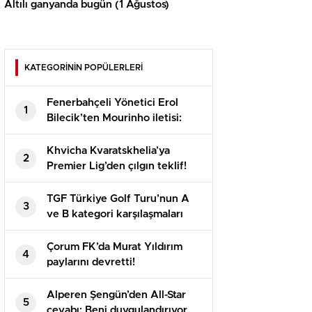
Altılı ganyanda bugün (1 Ağustos)
KATEGORİNİN POPÜLERLERİ
Fenerbahçeli Yönetici Erol
1
Bilecik’ten Mourinho iletisi:
Bayraklarınızı hazırlayın
Khvicha Kvaratskhelia’ya
2
Premier Lig’den çılgın teklif!
Adeta servet bedelinde
TGF Türkiye Golf Turu’nun A
3
ve B kategori karşılaşmaları
Bodrum’da oynandı
Çorum FK’da Murat Yıldırım
4
paylarını devretti!
Alperen Şengün’den All-Star
5
cevabı: Beni duygulandırıyor