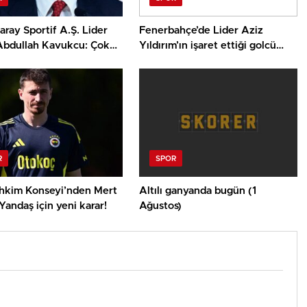
aray Sportif A.Ş. Lider
Fenerbahçe’de Lider Aziz
 Abdullah Kavukcu: Çok
Yıldırım’ın işaret ettiği golcü
 oyuncularla
ortaya çıktı! 30 milyon Euro
yoruz, para harcayacağız
ayrıntısı
R
SPOR
hkim Konseyi’nden Mert
Altılı ganyanda bugün (1
andaş için yeni karar!
Ağustos)