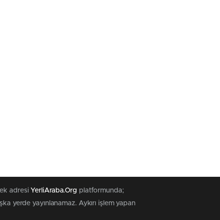
tek adresi
YerliAraba.Org
platformunda;
başka yerde yayınlanamaz. Aykırı işlem yapan