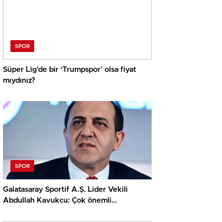
SPOR
Süper Lig’de bir ‘Trumpspor’ olsa fiyat
mıydınız?
SPOR
Galatasaray Sportif A.Ş. Lider Vekili
Abdullah Kavukcu: Çok önemli
oyuncularla görüşüyoruz, para