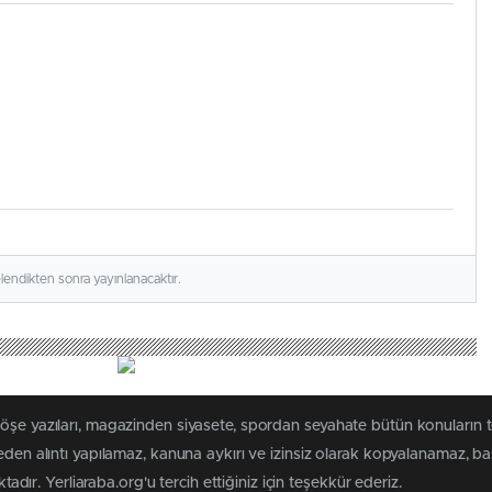
elendikten sonra yayınlanacaktır.
köşe yazıları, magazinden siyasete, spordan seyahate bütün konuların 
meden alıntı yapılamaz, kanuna aykırı ve izinsiz olarak kopyalanamaz, 
ktadır. Yerliaraba.org'u tercih ettiğiniz için teşekkür ederiz.