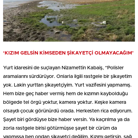
‘KIZIM GELSİN KİMSEDEN ŞİKAYETÇİ OLMAYACAĞIM’
Yurt idaresini de suçlayan Nizamettin Kabaiş, “Polisler
aramalarını sürdürüyor. Onlarla ilgili rastgele bir şikayetim
yok. Lakin yurttan şikayetçiyim. Yurt vazifesini yapmamış.
Hem bize geç haber vermiş hem de kızımın kaybolduğu
bölgede tel örgü yoktur, kamera yoktur. Keşke kamera
olsaydı çocuk görünürdü orada. Herkesten rica ediyorum.
Şayet biri gördüyse bize haber versin. Ya kaçırılma ya da
zorla rastgele birisi götürmüşse şayet bir cürüm da
yapmışsa ben ondan şikayetçi değilim. Kızımı getirsin, sağ