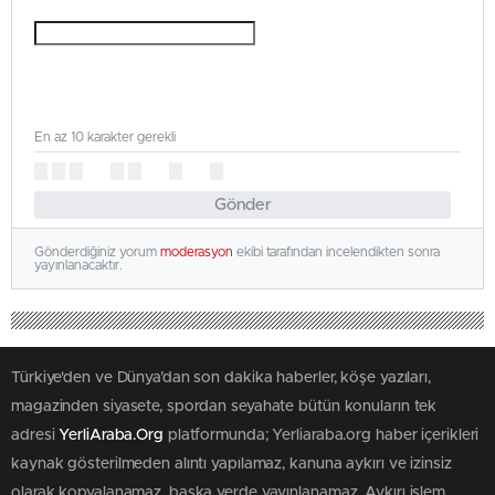
En az 10 karakter gerekli
Gönder
Gönderdiğiniz yorum
moderasyon
ekibi tarafından incelendikten sonra
yayınlanacaktır.
Türkiye'den ve Dünya’dan son dakika haberler, köşe yazıları,
magazinden siyasete, spordan seyahate bütün konuların tek
adresi
YerliAraba.Org
platformunda; Yerliaraba.org haber içerikleri
kaynak gösterilmeden alıntı yapılamaz, kanuna aykırı ve izinsiz
olarak kopyalanamaz, başka yerde yayınlanamaz. Aykırı işlem