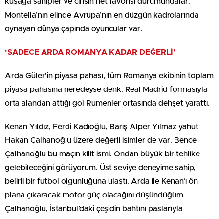
kuşağa sahipler ve cinsin net favorisi durumundalar.
Montella’nın elinde Avrupa’nın en düzgün kadrolarında
oynayan dünya çapında oyuncular var.
‘SADECE ARDA ROMANYA KADAR DEĞERLİ’
Arda Güler’in piyasa pahası, tüm Romanya ekibinin toplam
piyasa pahasına neredeyse denk. Real Madrid formasıyla
orta alandan attığı gol Rumenler ortasında dehşet yarattı.
Kenan Yıldız, Ferdi Kadıoğlu, Barış Alper Yılmaz yahut
Hakan Çalhanoğlu üzere değerli isimler de var. Bence
Çalhanoğlu bu maçın kilit ismi. Ondan büyük bir tehlike
gelebileceğini görüyorum. Üst seviye deneyime sahip,
belirli bir futbol olgunluğuna ulaştı. Arda ile Kenan’ı ön
plana çıkaracak motor güç olacağını düşündüğüm
Çalhanoğlu, İstanbul’daki çeşidin bahtını paslarıyla