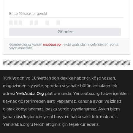
En az 10 karakter gerekli
Gönder
Gönderdiğiniz yorum
moderasyon
ekibi tarafından incelendikten sonra
yayınlanacaktır.
Türkiye'den ve Dünya’dan son dakika haberler, köşe yazıları,
magazinden siyasete, spordan seyahate bütün konuların tek
adresi
YerliAraba.Org
platformunda; Yerliaraba.org haber içerikleri
kaynak gösterilmeden alıntı yapılamaz, kanuna aykırı ve izinsiz
olarak kopyalanamaz, başka yerde yayınlanamaz. Aykırı işlem
yapan kişi/kişiler için yasal başvuru hakkı saklı tutulmaktadır.
Yerliaraba.org'u tercih ettiğiniz için teşekkür ederiz.