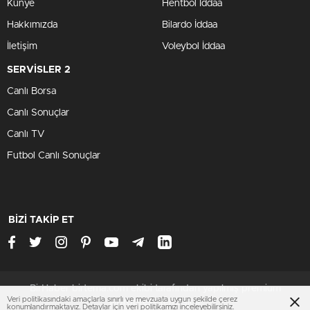
Künye
Hentbol İddaa
Hakkımızda
Bilardo İddaa
İletişim
Voleybol İddaa
SERVİSLER 2
Canlı Borsa
Canlı Sonuçlar
Canlı TV
Futbol Canlı Sonuçlar
BİZİ TAKİP ET
BirHaber birtema.com ekibi tarafından yapılmış premium
Veri politikasındaki amaçlarla sınırlı ve mevzuata uygun şekilde çerez
wordpress temasıdır
konumlandırmaktayız. Detaylar için
veri politikamızı
inceleyebilirsiniz.