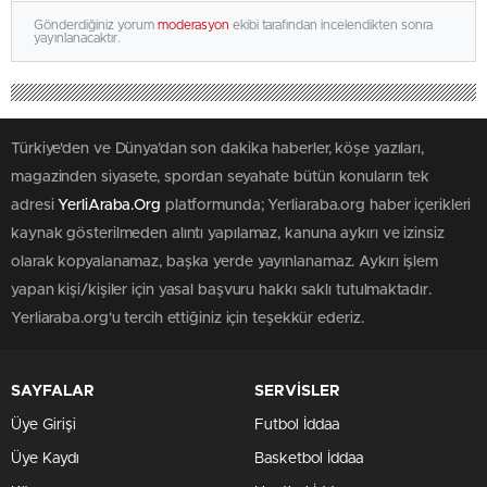
Gönderdiğiniz yorum
moderasyon
ekibi tarafından incelendikten sonra
yayınlanacaktır.
Türkiye'den ve Dünya’dan son dakika haberler, köşe yazıları,
magazinden siyasete, spordan seyahate bütün konuların tek
adresi
YerliAraba.Org
platformunda; Yerliaraba.org haber içerikleri
kaynak gösterilmeden alıntı yapılamaz, kanuna aykırı ve izinsiz
olarak kopyalanamaz, başka yerde yayınlanamaz. Aykırı işlem
yapan kişi/kişiler için yasal başvuru hakkı saklı tutulmaktadır.
Yerliaraba.org'u tercih ettiğiniz için teşekkür ederiz.
SAYFALAR
SERVİSLER
Üye Girişi
Futbol İddaa
Üye Kaydı
Basketbol İddaa