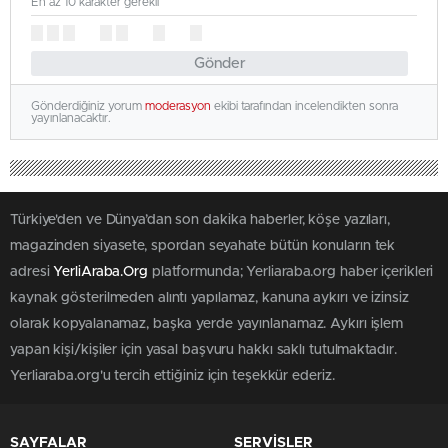
En az 10 karakter gerekli
Gönder
Gönderdiğiniz yorum
moderasyon
ekibi tarafından incelendikten sonra
yayınlanacaktır.
Türkiye'den ve Dünya’dan son dakika haberler, köşe yazıları,
magazinden siyasete, spordan seyahate bütün konuların tek
adresi
YerliAraba.Org
platformunda; Yerliaraba.org haber içerikleri
kaynak gösterilmeden alıntı yapılamaz, kanuna aykırı ve izinsiz
olarak kopyalanamaz, başka yerde yayınlanamaz. Aykırı işlem
yapan kişi/kişiler için yasal başvuru hakkı saklı tutulmaktadır.
Yerliaraba.org'u tercih ettiğiniz için teşekkür ederiz.
SAYFALAR
SERVİSLER