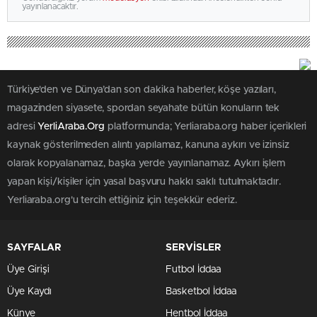
yayınlanacaktır.
Türkiye'den ve Dünya’dan son dakika haberler, köşe yazıları,
magazinden siyasete, spordan seyahate bütün konuların tek
adresi
YerliAraba.Org
platformunda; Yerliaraba.org haber içerikleri
kaynak gösterilmeden alıntı yapılamaz, kanuna aykırı ve izinsiz
olarak kopyalanamaz, başka yerde yayınlanamaz. Aykırı işlem
yapan kişi/kişiler için yasal başvuru hakkı saklı tutulmaktadır.
Yerliaraba.org'u tercih ettiğiniz için teşekkür ederiz.
SAYFALAR
SERVİSLER
Üye Girişi
Futbol İddaa
Üye Kaydı
Basketbol İddaa
Künye
Hentbol İddaa