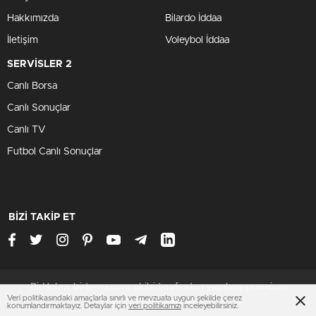
Hakkımızda
Bilardo İddaa
İletişim
Voleybol İddaa
SERVİSLER 2
Canlı Borsa
Canlı Sonuçlar
Canlı TV
Futbol Canlı Sonuçlar
BİZİ TAKİP ET
BirHaber birtema.com ekibi tarafından yapılmış premium
Veri politikasındaki amaçlarla sınırlı ve mevzuata uygun şekilde çerez
wordpress temasıdır
konumlandırmaktayız. Detaylar için
veri politikamızı
inceleyebilirsiniz.