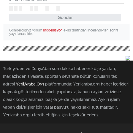
Gönder
Gönderdiğiniz yorum
moderasyon
ekibi tarafından incelendikten sonra
yayınlanacaktır.
Türkiye'den ve Dünya’dan son dakika haberler, köşe yazıları,
magazinden siyasete, spordan seyahate bütün konuların tek
adresi
YerliAraba.Org
platformunda; Yerliaraba.org haber içerikleri
kaynak gösterilmeden alıntı yapılamaz, kanuna aykırı ve izinsiz
olarak kopyalanamaz, başka yerde yayınlanamaz. Aykırı işlem
yapan kişi/kişiler için yasal başvuru hakkı saklı tutulmaktadır.
Yerliaraba.org'u tercih ettiğiniz için teşekkür ederiz.