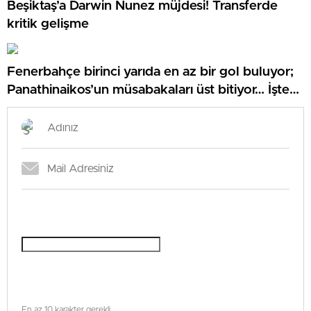
Beşiktaş’a Darwin Nunez müjdesi! Transferde
kritik gelişme
Fenerbahçe birinci yarıda en az bir gol buluyor;
Panathinaikos’un müsabakaları üst bitiyor… İşte
Misli’den Günün Tüyoları!
En az 10 karakter gerekli