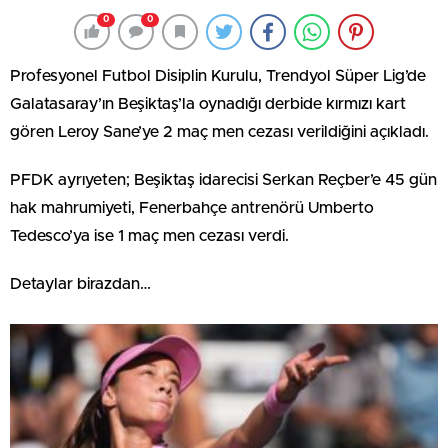
0
0
Profesyonel Futbol Disiplin Kurulu, Trendyol Süper Lig’de
Galatasaray’ın Beşiktaş’la oynadığı derbide kırmızı kart
gören Leroy Sane’ye 2 maç men cezası verildiğini açıkladı.
PFDK ayrıyeten; Beşiktaş idarecisi Serkan Reçber’e 45 gün
hak mahrumiyeti, Fenerbahçe antrenörü Umberto
Tedesco’ya ise 1 maç men cezası verdi.
Detaylar birazdan…