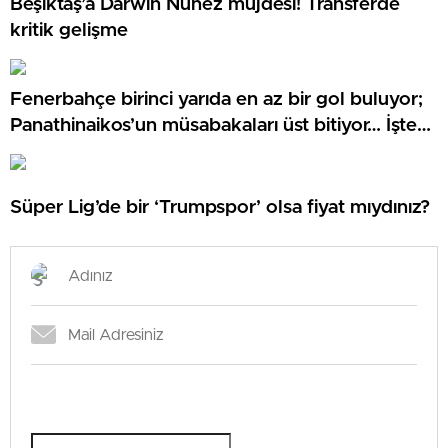
Beşiktaş’a Darwin Nunez müjdesi! Transferde
kritik gelişme
Fenerbahçe birinci yarıda en az bir gol buluyor;
Panathinaikos’un müsabakaları üst bitiyor… İşte
Misli’den Günün Tüyoları!
Süper Lig’de bir ‘Trumpspor’ olsa fiyat mıydınız?