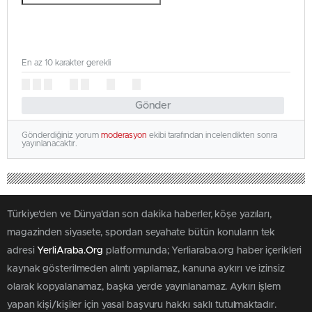
En az 10 karakter gerekli
Gönder
Gönderdiğiniz yorum
moderasyon
ekibi tarafından incelendikten sonra
yayınlanacaktır.
Türkiye'den ve Dünya’dan son dakika haberler, köşe yazıları,
magazinden siyasete, spordan seyahate bütün konuların tek
adresi
YerliAraba.Org
platformunda; Yerliaraba.org haber içerikleri
kaynak gösterilmeden alıntı yapılamaz, kanuna aykırı ve izinsiz
olarak kopyalanamaz, başka yerde yayınlanamaz. Aykırı işlem
yapan kişi/kişiler için yasal başvuru hakkı saklı tutulmaktadır.