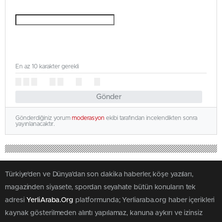
En az 10 karakter gerekli
Gönder
Gönderdiğiniz yorum
moderasyon
ekibi tarafından incelendikten sonra
yayınlanacaktır.
Türkiye'den ve Dünya’dan son dakika haberler, köşe yazıları,
magazinden siyasete, spordan seyahate bütün konuların tek
adresi
YerliAraba.Org
platformunda; Yerliaraba.org haber içerikleri
kaynak gösterilmeden alıntı yapılamaz, kanuna aykırı ve izinsiz