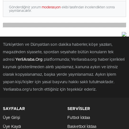
Gönderdiğiniz yorum
moderasyon
ekibi tarafından incelendikten sonra
yayınlanacaktır.
Türkiye'den ve Dünya’dan son dakika haberler, köşe yazıları,
magazinden siyasete, spordan seyahate bütün konuların tek
adresi
YerliAraba.Org
platformunda; Yerliaraba.org haber içerikleri
kaynak gösterilmeden alıntı yapılamaz, kanuna aykırı ve izinsiz
olarak kopyalanamaz, başka yerde yayınlanamaz. Aykırı işlem
yapan kişi/kişiler için yasal başvuru hakkı saklı tutulmaktadır.
Yerliaraba.org'u tercih ettiğiniz için teşekkür ederiz.
SAYFALAR
SERVİSLER
Üye Girişi
Futbol İddaa
Üye Kaydı
Basketbol İddaa