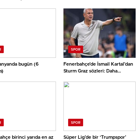
R
SPOR
ganyanda bugün (6
Fenerbahçe’de İsmail Kartal’dan
s)
Sturm Graz sözleri: Daha
yolumuz var
R
SPOR
hçe birinci yarıda en az
Süper Lig’de bir ‘Trumpspor’