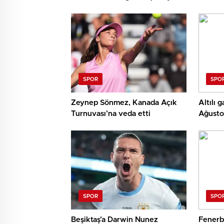
SPOR
SPO
Zeynep Sönmez, Kanada Açık
Altılı 
Turnuvası’na veda etti
Ağusto
SPOR
SPO
Beşiktaş’a Darwin Nunez
Fenerba