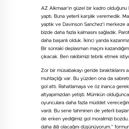
AZ Alkmaar’ın güzel bir kadro olduğunu 
yaptı. Buna yeterli karşılık veremedik. Ma
yaptık ve Davinson Sanchez’i merkeze ald
bizde daha fazla kalmasını sağladık. Parot
daha başarılı olduk. İkinci yarıda kazanm
Bir sonraki deplasman maçını kazandığımı
çıkacak. Ben rakibimizi tebrik etmek istiyo
Zor bir müsabakayı geride bıraktıkların
muhtaçlığı var. Bu yüzden ona da sabre
gol attı. Rahatlamaya ve öz inanca gere
altyapımızdan yetişti. Mümkün olduğunc
oyunculara daha fazla müddet vereceğim
vardı. Bu sene tahminen de yeterli başl
de erken yediğimiz gol moralimizi bozdu. N
daha âlâ olacağını düşünüyorum.” formu