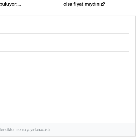
 buluyor;
olsa fiyat mıydınız?
inaikos’un müsabakaları
iyor… İşte Misli’den Günün
ı!
elendikten sonra yayınlanacaktır.