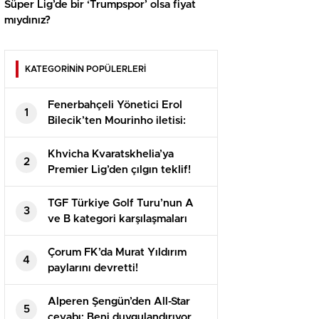
Süper Lig’de bir ‘Trumpspor’ olsa fiyat
mıydınız?
KATEGORİNİN POPÜLERLERİ
Fenerbahçeli Yönetici Erol
1
Bilecik’ten Mourinho iletisi:
Bayraklarınızı hazırlayın
Khvicha Kvaratskhelia’ya
2
Premier Lig’den çılgın teklif!
Adeta servet bedelinde
TGF Türkiye Golf Turu’nun A
3
ve B kategori karşılaşmaları
Bodrum’da oynandı
Çorum FK’da Murat Yıldırım
4
paylarını devretti!
Alperen Şengün’den All-Star
5
cevabı: Beni duygulandırıyor