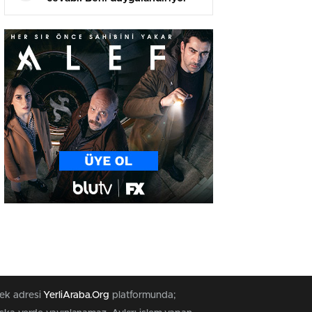
tek adresi
YerliAraba.Org
platformunda;