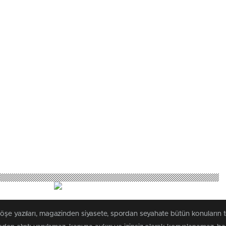
köşe yazıları, magazinden siyasete, spordan seyahate bütün konuların 