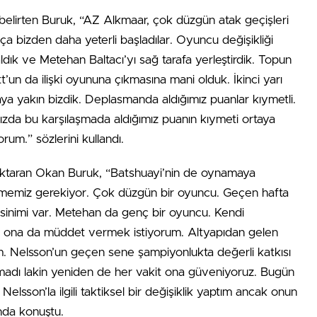
belirten Buruk, “AZ Alkmaar, çok düzgün atak geçişleri
ça bizden daha yeterli başladılar. Oyuncu değişikliği
ık ve Metehan Baltacı’yı sağ tarafa yerleştirdik. Topun
t’un da ilişki oyununa çıkmasına mani olduk. İkinci yarı
aya yakın bizdik. Deplasmanda aldığımız puanlar kıymetli.
zda bu karşılaşmada aldığımız puanın kıymeti ortaya
rum.” sözlerini kullandı.
ı aktaran Okan Buruk, “Batshuayi’nin de oynamaya
tmemiz gerekiyor. Çok düzgün bir oyuncu. Geçen hafta
ksinimi var. Metehan da genç bir oyuncu. Kendi
a ona da müddet vermek istiyorum. Altyapıdan gelen
. Nelsson’un geçen sene şampiyonlukta değerli katkısı
amadı lakin yeniden de her vakit ona güveniyoruz. Bugün
elsson’la ilgili taktiksel bir değişiklik yaptım ancak onun
nda konuştu.