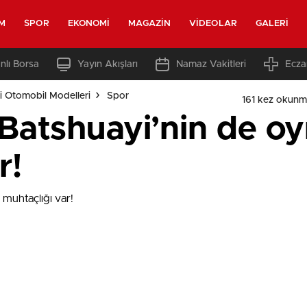
M
SPOR
EKONOMI
MAGAZIN
VIDEOLAR
GALERI
nlı Borsa
Yayın Akışları
Namaz Vakitleri
Ecza
i Otomobil Modelleri
Spor
161 kez okunm
Batshuayi’nin de o
r!