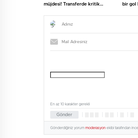
müjdesi! Transferde kritik
bir gol
gelişme
Panath
üst bit
Tüyolar
En az 10 karakter gerekli
Gönder
Gönderdiğiniz yorum
moderasyon
ekibi tarafından inc