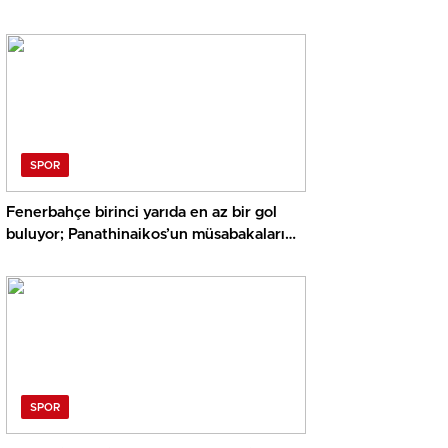
SPOR
Fenerbahçe birinci yarıda en az bir gol
buluyor; Panathinaikos’un müsabakaları
üst bitiyor… İşte Misli’den Günün Tüyoları!
SPOR