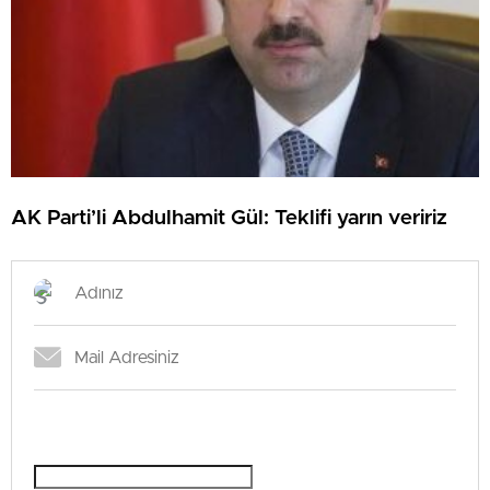
AK Parti’li Abdulhamit Gül: Teklifi yarın veririz