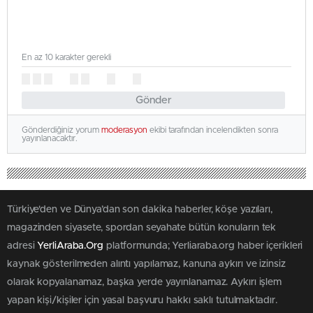
En az 10 karakter gerekli
Gönder
Gönderdiğiniz yorum
moderasyon
ekibi tarafından incelendikten sonra
yayınlanacaktır.
Türkiye'den ve Dünya’dan son dakika haberler, köşe yazıları,
magazinden siyasete, spordan seyahate bütün konuların tek
adresi
YerliAraba.Org
platformunda; Yerliaraba.org haber içerikleri
kaynak gösterilmeden alıntı yapılamaz, kanuna aykırı ve izinsiz
olarak kopyalanamaz, başka yerde yayınlanamaz. Aykırı işlem
yapan kişi/kişiler için yasal başvuru hakkı saklı tutulmaktadır.