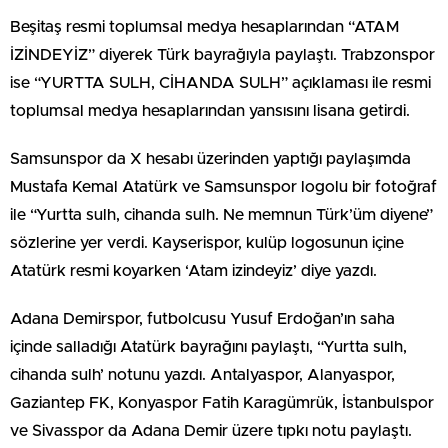
Beşitaş resmi toplumsal medya hesaplarından “ATAM
İZİNDEYİZ” diyerek Türk bayrağıyla paylaştı. Trabzonspor
ise “YURTTA SULH, CİHANDA SULH” açıklaması ile resmi
toplumsal medya hesaplarından yansısını lisana getirdi.
Samsunspor da X hesabı üzerinden yaptığı paylaşımda
Mustafa Kemal Atatürk ve Samsunspor logolu bir fotoğraf
ile “Yurtta sulh, cihanda sulh. Ne memnun Türk’üm diyene”
sözlerine yer verdi. Kayserispor, kulüp logosunun içine
Atatürk resmi koyarken ‘Atam izindeyiz’ diye yazdı.
Adana Demirspor, futbolcusu Yusuf Erdoğan’ın saha
içinde salladığı Atatürk bayrağını paylaştı, “Yurtta sulh,
cihanda sulh’ notunu yazdı. Antalyaspor, Alanyaspor,
Gaziantep FK, Konyaspor Fatih Karagümrük, İstanbulspor
ve Sivasspor da Adana Demir üzere tıpkı notu paylaştı.