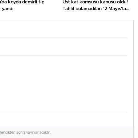
’da koyda demirli tıp
Üst kat komşusu kabusu oldu!
 yandı
Tahlil bulamadılar: ‘2 Mayıs’ta
başladı, yavaş yavaş arttı’
elendikten sonra yayınlanacaktır.