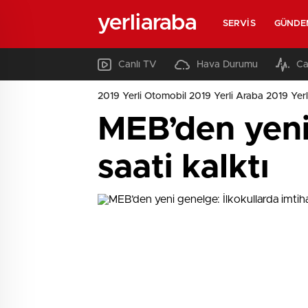
yerliaraba
SERVIS
GÜNDE
Canlı TV
Hava Durumu
Ca
2019 Yerli Otomobil 2019 Yerli Araba 2019 Yerl
MEB’den yeni 
saati kalktı