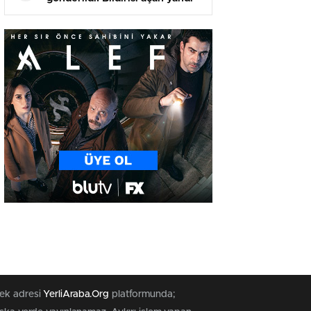
tek adresi
YerliAraba.Org
platformunda;