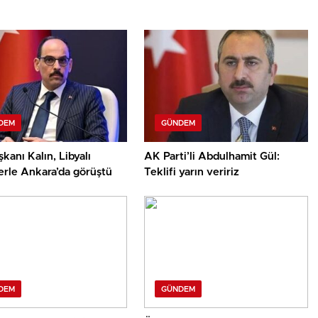
DEM
GÜNDEM
kanı Kalın, Libyalı
AK Parti’li Abdulhamit Gül:
lerle Ankara’da görüştü
Teklifi yarın veririz
DEM
GÜNDEM