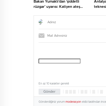
Bakan Yumaklı’dan ‘şiddetli
Antalya
rüzgar’ uyarısı: Katiyen ateş
teknesi
yakmayalım
En az 10 karakter gerekli
Gönder
Gönderdiğiniz yorum
moderasyon
ekibi tarafından inc