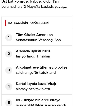
Üst kat komşusu kabusu oldu! Tahlil
bulamadılar: ‘2 Mayıs’ta başladı, yavaş
yavaş arttı’
KATEGORİNİN POPÜLERLERİ
Tüm Gözler Amerikan
1
Senatasonun Vereceği Son
Kararda
Arabada uyuşturucu
2
taşıyorlardı, Tina’dan
kaçamadılar
Alkolmetreye üflemeyip polise
3
saldıran şoför tutuklandı
Kartal kıyıda kaza! Virajı
4
alamayınca takla attı
İBB ismiyle binlerce bireye
5
gönderildi! Bildirisi açan yandı