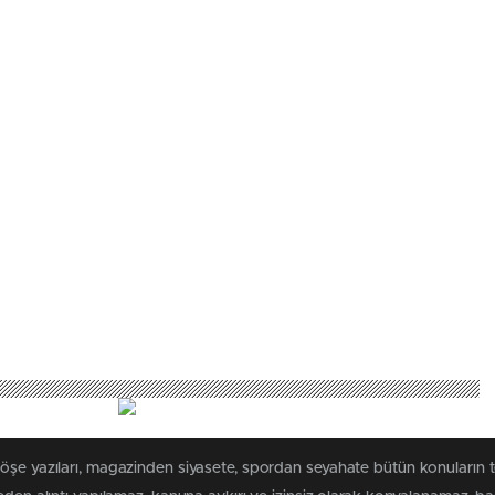
köşe yazıları, magazinden siyasete, spordan seyahate bütün konuların 