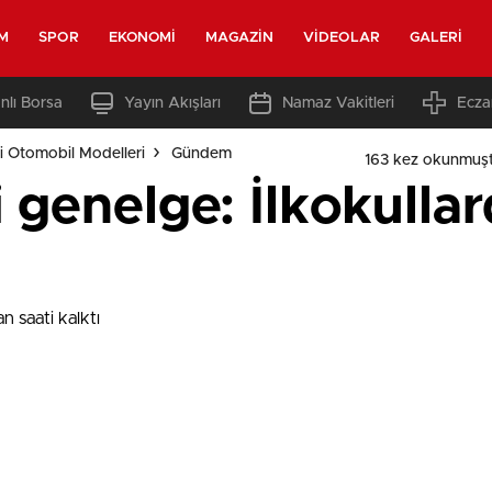
M
SPOR
EKONOMI
MAGAZIN
VIDEOLAR
GALERI
nlı Borsa
Yayın Akışları
Namaz Vakitleri
Ecza
i Otomobil Modelleri
Gündem
163 kez okunmuş
genelge: İlkokullar