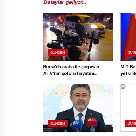
Detaylar geliyor…
GÜNDEM
GÜN
Bursa’da araba ile çarpışan
MİT Baş
ATV’nin şoförü hayatını
yetkili
kaybetti
GÜNDEM
GÜN